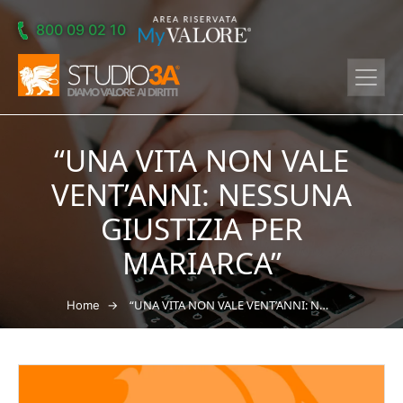
Skip to main content
800 09 02 10
“UNA VITA NON VALE
VENT’ANNI: NESSUNA
GIUSTIZIA PER
MARIARCA”
→
“UNA VITA NON VALE VENT’ANNI: NESSUNA GIUSTIZIA PER MARIARCA”
Home