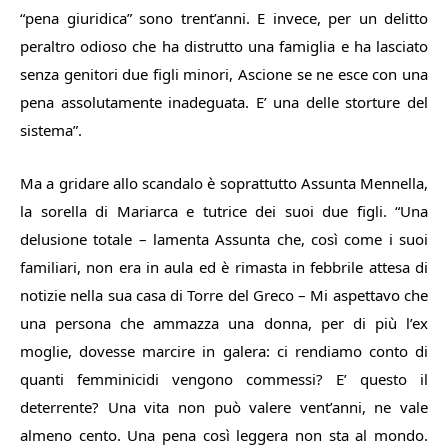
“pena giuridica” sono trent’anni. E invece, per un delitto
peraltro odioso che ha distrutto una famiglia e ha lasciato
senza genitori due figli minori, Ascione se ne esce con una
pena assolutamente inadeguata. E’ una delle storture del
sistema
”.
Ma a gridare allo scandalo è soprattutto Assunta Mennella,
la sorella di Mariarca e tutrice dei suoi due figli. “
Una
delusione totale
– lamenta Assunta che, così come i suoi
familiari, non era in aula ed è rimasta in febbrile attesa di
notizie nella sua casa di Torre del Greco –
Mi aspettavo che
una persona che ammazza una donna, per di più l’ex
moglie, dovesse marcire in galera: ci rendiamo conto di
quanti femminicidi vengono commessi? E’ questo il
deterrente? Una vita non può valere vent’anni, ne vale
almeno cento. Una pena così leggera non sta al mondo.