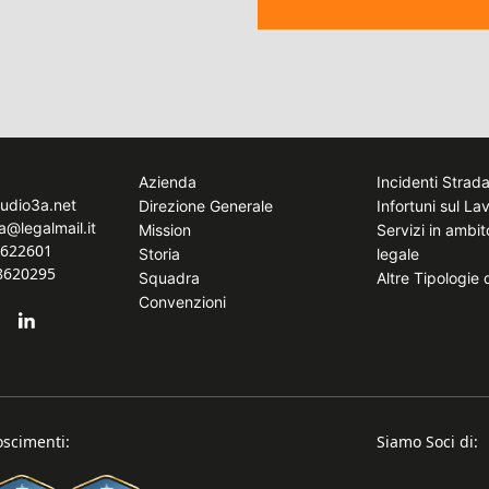
Azienda
Incidenti Strada
tudio3a.net
Direzione Generale
Infortuni sul La
a@legalmail.it
Mission
Servizi in ambi
8622601
Storia
legale
.8620295
Squadra
Altre Tipologie
Convenzioni
oscimenti:
Siamo Soci di: