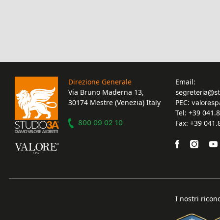
Direzione Generale
Email:
Via Bruno Maderna 13,
segreteria@s
30174 Mestre (Venezia) Italy
PEC:
valoresp
Tel: +39 041.
800 09 02 10
Fax: +39 041
I nostri ricon