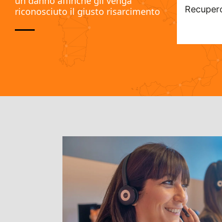
un danno affinchè gli venga
Recupero
riconosciuto il giusto risarcimento