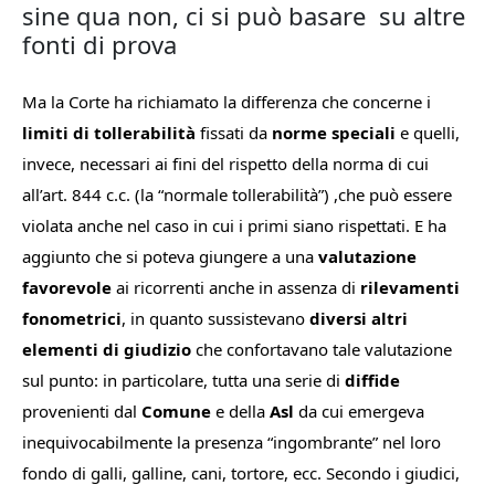
sine qua non, ci si può basare
su altre
fonti di prova
Ma la Corte ha richiamato la differenza che concerne i
limiti di tollerabilità
fissati da
norme speciali
e quelli,
invece, necessari ai fini del rispetto della norma di cui
all’art. 844 c.c. (la “normale tollerabilità”) ,che può essere
violata anche nel caso in cui i primi siano rispettati. E ha
aggiunto che si poteva giungere a una
valutazione
favorevole
ai ricorrenti anche in assenza di
rilevamenti
fonometrici
, in quanto sussistevano
diversi altri
elementi di giudizio
che confortavano tale valutazione
sul punto: in particolare, tutta una serie di
diffide
provenienti dal
Comune
e della
Asl
da cui emergeva
inequivocabilmente la presenza “ingombrante” nel loro
fondo di galli, galline, cani, tortore, ecc. Secondo i giudici,