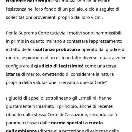
risalente nel tempo
e si limitava solo ad attestare
l’esistenza nel loro fondo di un pollaio, e ciò a seguito di
sollecitazioni provenienti proprio dai loro vicini.
Per la Suprema Corte tuttavia i motivi sono inammissibili,
in primis in quanto “
mirano a contestare l’apprezzamento
in fatto delle
risultanze probatorie
operato dal giudice di
merito, aspirando ad un esito in fatto diverso, quasi a voler
configurare il
giudizio dì legittimità
come una terza
istanza di merito, omettendo di considerare la natura
propria della valutazione riservata a questa Corte
”
I giudici di appello, sottolineano gli Ermellini, hanno
giustamente richiamato il principio, anche di recente
ribadito dalla stessa Corte di Cassazione, secondo cui “
i
parametri fissati dalle
norme speciali a tutela
dell’ambiente
(dirette alla protezione di esigenze della