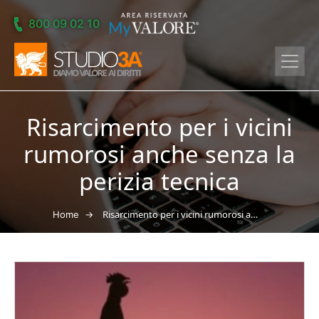
Skip to main content
800 09 02 10
Risarcimento per i vicini
rumorosi anche senza la
perizia tecnica
→
Risarcimento per i vicini rumorosi anche senza la perizia tecnica
Home