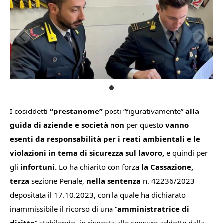
I cosiddetti
“prestanome”
posti “figurativamente”
alla
guida di aziende e società non
per questo
vanno
esenti da responsabilità per i reati ambientali e le
violazioni in tema di sicurezza sul lavoro,
e quindi per
gli
infortuni.
Lo ha chiarito con forza
la Cassazione,
terza
sezione Penale,
nella sentenza
n. 42236/2023
depositata il 17.10.2023, con la quale ha dichiarato
inammissibile il ricorso di una “
amministratrice di
diritto
” stabilendo, in risposta alle censure addotte dalla