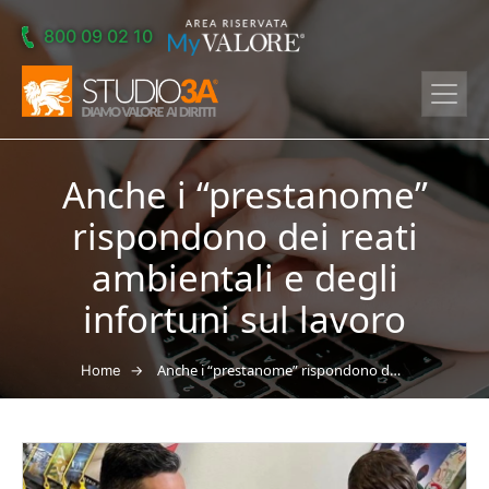
Skip to main content
800 09 02 10
Anche i “prestanome”
rispondono dei reati
ambientali e degli
infortuni sul lavoro
→
Anche i “prestanome” rispondono dei reati ambientali e degli infortuni sul lavoro
Home