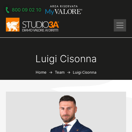
Skip to main content
800 09 02 10
Luigi Cisonna
→
→
Luigi Cisonna
Home
Team