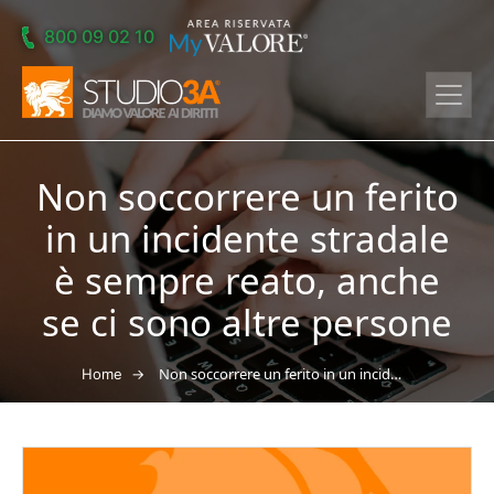
Skip to main content
800 09 02 10
Non soccorrere un ferito
in un incidente stradale
è sempre reato, anche
se ci sono altre persone
→
Non soccorrere un ferito in un incidente stradale è sempre reato, anche se ci sono altre persone
Home