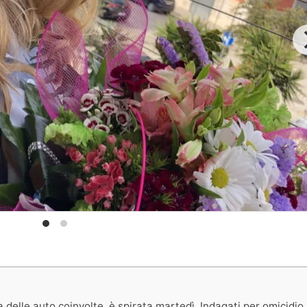
 delle auto coinvolte, è spirata martedì. Indagati per omicidio