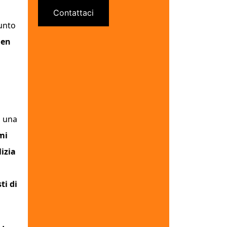
Contattaci
iunto
gen
n
, una
mi
lizia
ti di