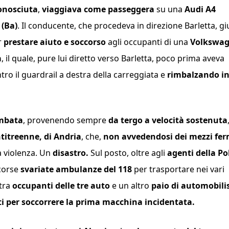
onosciuta
,
viaggiava come passeggera
su una
Audi A4
 (Ba)
. Il conducente, che procedeva in direzione Barletta, g
r
prestare aiuto e soccorso
agli occupanti di una
Volkswa
a
, il quale, pure lui diretto verso Barletta, poco prima aveva
tro il guardrail a destra della carreggiata e
rimbalzando i
ombata
, provenendo sempre
da tergo a velocità sostenuta
titreenne, di Andria
, che,
non avvedendosi dei mezzi fer
 violenza. Un
disastro.
Sul posto, oltre agli
agenti della Po
corse
svariate ambulanze del 118
per trasportare nei vari
tra
occupanti delle tre auto
e un altro
paio di automobilis
i per soccorrere la prima macchina incidentata.