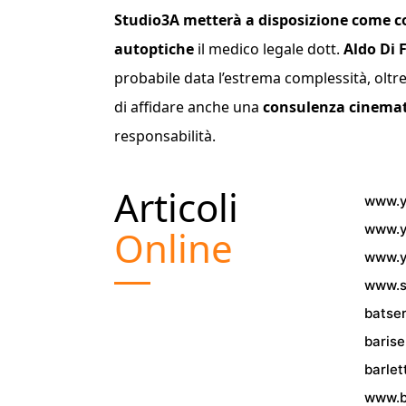
Studio3A metterà a disposizione come con
autoptiche
il medico legale dott.
Aldo Di 
probabile data l’estrema complessità, oltre 
di affidare anche una
consulenza cinemat
responsabilità.
Articoli
www.y
www.y
Online
www.y
www.s
batser
barise
barlet
www.ba