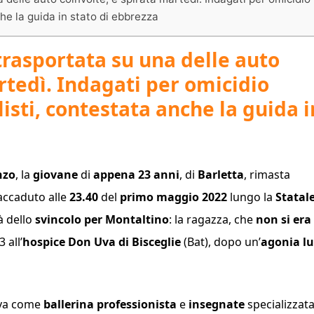
he la guida in stato di ebbrezza
trasportata su una delle auto
rtedì. Indagati per omicidio
sti, contestata anche la guida i
nzo
, la
giovane
di
appena 23 anni
, di
Barletta
, rimasta
accaduto alle
23.40
del
primo maggio 2022
lungo la
Statal
à dello
svincolo per
Montaltino
: la ragazza, che
non si era
 all’
hospice Don Uva di Bisceglie
(Bat), dopo un’
agonia l
ava come
ballerina professionista
e
insegnate
specializzat