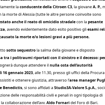
iamente la
conducente della Citroen C3
, la giovane
A. P.
, 
 la morte di Alessia (tutte le altre persone coinvolte sono
stato anche il reato di omicidio stradale
con la
pesante
zza
, avendo evidentemente dato esito positivo gli
esami rel
causato la morte e/o lesioni gravi a più persone.
otto
sotto sequestro
la salma della giovane e disposto
 tra i politraumi riportati con il sinistro e il decesso: per
isognerà dunque attendere il
nulla osta dell’autorità
ì 16 gennaio 2023
, alle 11.30, presso gli uffici della Procura
ssistiti e ottenere giustizia, attraverso l’
area manager Pugl
De Benedictis
, si sono affidati a
Studio3A-Valore S.p.A.
, soc
zione delle responsabilità civili e penali in ogni tipologia di
on la collaborazione dell’avv.
Aldo Fornari
del Foro di Bari.