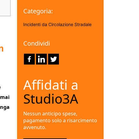
Categoria:
Incidenti da Circolazione Stradale
Condividi
n
Affidati a
e
Studio3A
 mai
unga
Nessun anticipo spese,
pagamento solo a risarcimento
avvenuto.
a