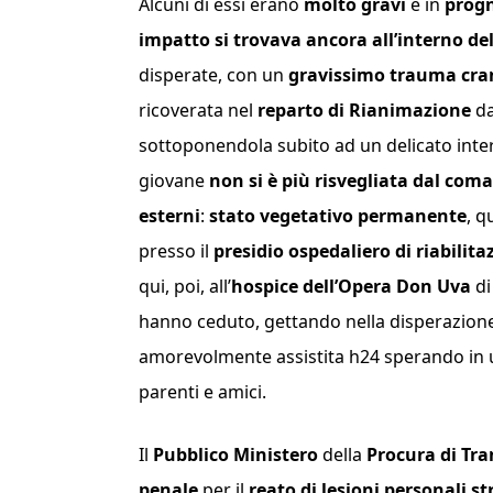
Alcuni di essi erano
molto gravi
e in
progn
impatto si trovava ancora all’interno del
disperate, con un
gravissimo trauma cran
ricoverata nel
reparto di Rianimazione
da
sottoponendola subito ad un delicato inte
giovane
non si è più risvegliata dal coma
esterni
:
stato vegetativo permanente
, q
presso il
presidio ospedaliero di riabili
qui, poi, all’
hospice dell’Opera Don Uva
d
hanno ceduto, gettando nella disperazion
amorevolmente assistita h24 sperando in un
parenti e amici.
Il
Pubblico Ministero
della
Procura di Tra
penale
per il
reato di lesioni personali s