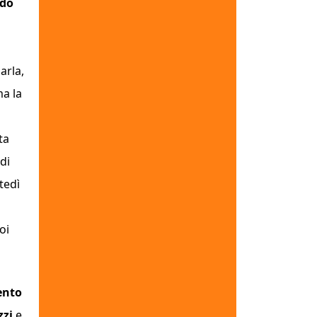
ndo
arla,
ma la
ta
 di
tedì
oi
ento
zzi
e