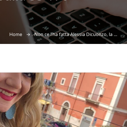
→
Non ce l’ha fatta Alessia Dicuonzo, la ventitreenne di Barletta rimasta gravemente ferita nel terribile incidente del primo maggio sulla SS 170
Home