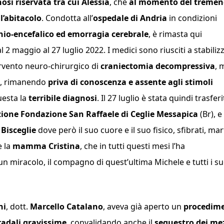
osi riservata tra cui Alessia
, che
al momento del treme
l’abitacolo
. Condotta all’
ospedale di Andria
in condizioni
io-encefalico ed emorragia cerebrale
, è rimasta qui
l 2 maggio al 27 luglio 2022. I medici sono riusciti a stabilizz
rvento neuro-chirurgico di
craniectomia decompressiva
, 
, rimanendo
priva di conoscenza e assente agli stimoli
uesta la
terribile diagnosi
. Il 27 luglio è stata quindi trasferi
tazione Fondazione San Raffaele di Ceglie Messapica
(Br), e
i
Bisceglie
dove però il suo cuore e il suo fisico, sfibrati, mar
e la
mamma Cristina
, che in tutti questi mesi l’ha
 miracolo, il compagno di quest’ultima Michele e tutti i su
ni
, dott.
Marcello Catalano
, aveva già aperto un
procedim
tradali gravissime
, convalidando anche il
sequestro dei me