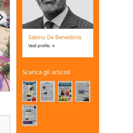
Sabino De Benedictis
Vedi profilo →
Scarica gli articoli