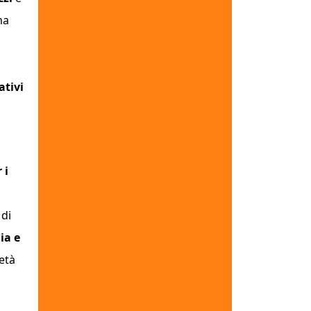
ma
ativi
 i
 di
ia e
ietà