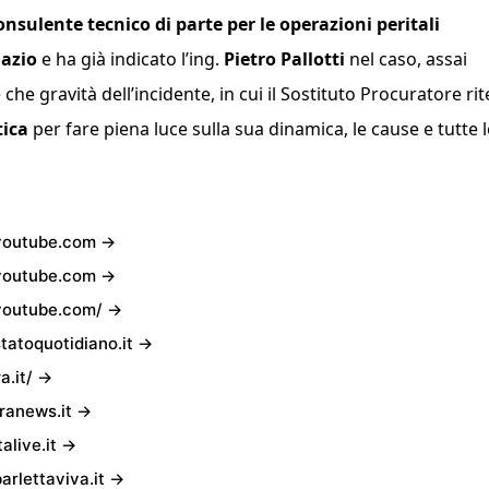
sulente tecnico di parte per le operazioni peritali
Fazio
e ha già indicato l’ing.
Pietro Pallotti
nel caso, assai
che gravità dell’incidente, in cui il Sostituto Procuratore ri
ica
per fare piena luce sulla sua dinamica, le cause e tutte l
outube.com →
outube.com →
outube.com/ →
tatoquotidiano.it →
a.it/ →
ranews.it →
talive.it →
rlettaviva.it →