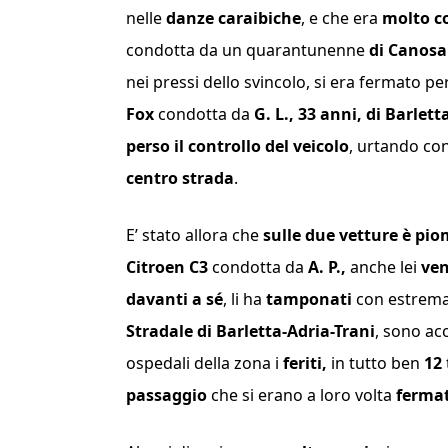
nelle
danze caraibiche
, e che era
molto c
condotta da un quarantunenne
di Canosa
nei pressi dello svincolo, si era fermato pe
Fox
condotta da
G. L., 33 anni, di Barlett
perso il controllo del veicolo
, urtando con
centro strada
.
E’ stato allora che
sulle due vetture è pi
Citroen C3
condotta da
A. P.,
anche lei
ven
davanti a sé
, li ha
tamponati
con estrema
Stradale di Barletta-Adria-Trani
, sono ac
ospedali della zona i
feriti,
in tutto ben
12
passaggio
che si erano a loro volta
fermat