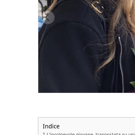
Indice
L’incolpevole giovane, trasportata su una