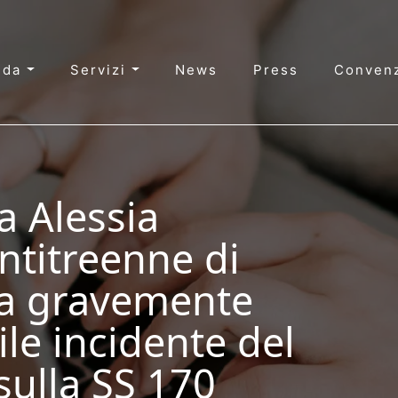
nda
Servizi
News
Press
Convenz
a Alessia
ntitreenne di
ta gravemente
bile incidente del
ulla SS 170