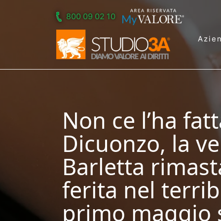
Skip to main content
800 09 02 10
Azie
Non ce l’ha fatt
Dicuonzo, la ve
Barletta rimas
ferita nel terri
primo maggio s