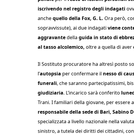
iscrivendo nel registro degli indagati
ovv
anche
quello della Fox, G. L.
Ora però, con
sopravvissute), ai due indagati
viene conte
aggravante
della
guida in stato di ebbre
al tasso alcolemico,
oltre a quella di aver
Il Sostituto procuratore ha altresì posto s
l’
autopsia
per confermare il
nesso di causa
funerali
, che saranno partecipatissimi, b
giudiziaria
. L’incarico sarà conferito
luned
Trani. I familiari della giovane, per essere a
responsabile della sede di Bari, Sabino 
specializzata a livello nazionale nella valuta
sinistro, a tutela dei diritti dei cittadini, c