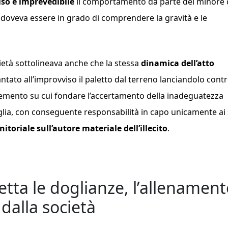
so e imprevedibile
il comportamento da parte del minore 
di doveva essere in grado di comprendere la gravità e le
cietà sottolineava anche che la stessa
dinamica dell’atto
ato all’improvviso il paletto dal terreno lanciandolo contro
emento su cui fondare l’accertamento della inadeguatezza
iglia, con conseguente responsabilità in capo unicamente ai
nitoriale
sull’autore materiale dell’illecito
.
tta le doglianze, l’allenament
dalla società