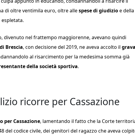
r culpa appunto in educando, condannandoli a risarcire il
 di oltre ventimila euro, oltre alle
spese di giudizio
e della
 espletata.
imo, divenuto nel frattempo maggiorenne, avevano quindi
di Brescia
, con decisione del 2019, ne aveva accolto il
grav
ondannandolo al risarcimento per la medesima somma già
resentante della società sportiva
.
lizio ricorre per Cassazione
so per Cassazione
, lamentando il fatto che la Corte territori
8 del codice civile, dei genitori del ragazzo che aveva colpito