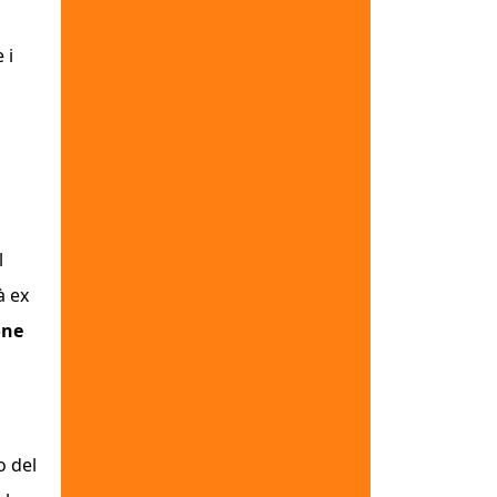
 i
l
à ex
one
 del