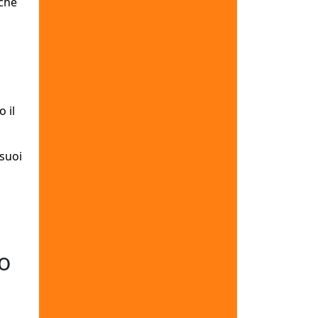
che
 il
 suoi
o