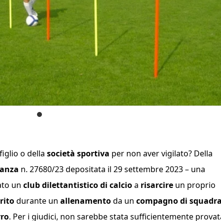
iglio o della
società sportiva
per non aver vigilato? Della
nanza
n. 27680/23 depositata il 29 settembre 2023 – una
ato un
club dilettantistico di calcio
a
risarcire
un proprio
rito
durante un
allenamento
da un
compagno di squadr
rro
. Per i giudici, non sarebbe stata sufficientemente provat