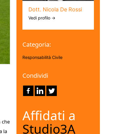
Dott. Nicola De Rossi
Vedi profilo →
Categoria:
Responsabilità Civile
Condividi
Affidati a
a
che
Studio3A
a la