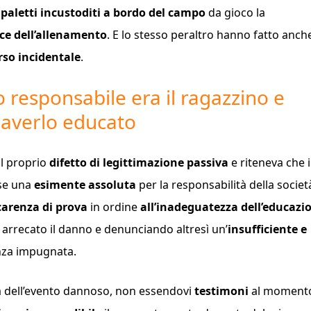
i
paletti incustoditi a bordo del campo
da gioco la
ice dell’allenamento
. E lo stesso peraltro hanno fatto anche
rso incidentale
.
o responsabile era il ragazzino e
n averlo educato
il proprio
difetto di legittimazione passiva
e riteneva che i
se una
esimente assoluta
per la responsabilità della societ
carenza di prova
in ordine
all’inadeguatezza dell’educazi
 arrecato il danno e denunciando altresì un’
insufficiente e
nza impugnata.
 dell’evento dannoso, non essendovi
testimoni
al momento