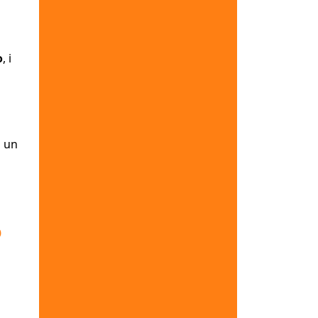
o
, i
o un
o