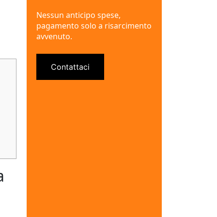
Nessun anticipo spese,
pagamento solo a risarcimento
avvenuto.
Contattaci
a