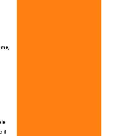
ame,
ale
 il