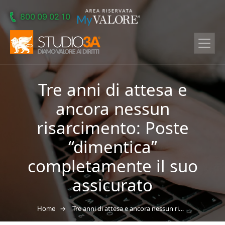
Skip to main content
800 09 02 10
Tre anni di attesa e
ancora nessun
risarcimento: Poste
“dimentica”
completamente il suo
assicurato
→
Tre anni di attesa e ancora nessun risarcimento: Poste “dimentica” completamente il suo assicurato
Home