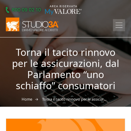
Skip to main content
800 09 02 10
Torna il tacito rinnovo
per le assicurazioni, dal
Parlamento “uno
schiaffo” consumatori
→
Torna il tacito rinnovo per le assicurazioni, dal Parlamento “uno schiaffo” consumatori
Home