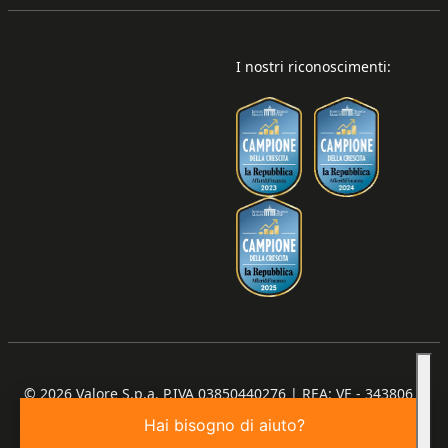
I nostri riconoscimenti:
© 2026
Valore S.p.a. P.IVA 03850440276 | REA: VE - 343806 |
Capitale Sociale €100.000,00 I.V.
Hai bisogno di aiuto?