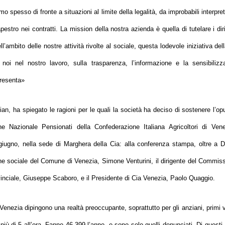
 spesso di fronte a situazioni al limite della legalità, da improbabili interpre
apestro nei contratti.
La
mission della nostra azienda è quella di tutelare i diri
ambito delle nostre attività rivolte al sociale, questa lodevole iniziativa del
i nel nostro lavoro, sulla trasparenza, l’informazione e la sensibilizz
presenta
»
an, ha spiegato le ragioni per le quali la società ha deciso di sostenere l’op
e Nazionale Pensionati della Confederazione Italiana Agricoltori di Ven
 giugno, nella sede di Marghera della Cia: alla conferenza stampa, oltre a D
ne sociale del Comune di Venezia, Simone Venturini, il dirigente del Commiss
vinciale, Giuseppe Scaboro, e il Presidente di Cia Venezia, Paolo Quaggio.
a di Venezia dipingono una realtà preoccupante, soprattutto per gli anziani, primi 
i, più di 5 all’ora. Fanno 46.399 l’anno, e sono solo quelli denunciati. Di questi