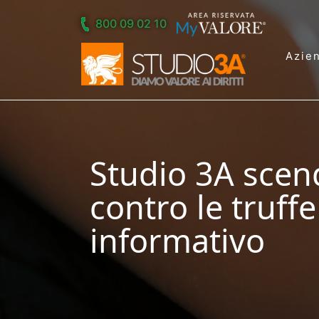
Skip to main content
800 09 02 10
Azie
Studio 3A scen
contro le truff
informativo