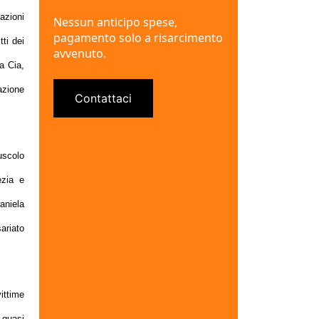
tazioni
Nessun anticipo spese,
pagamento solo a risarcimento
tti dei
avvenuto.
la Cia,
azione
Contattaci
uscolo
ezia e
aniela
ariato
vittime
, quasi