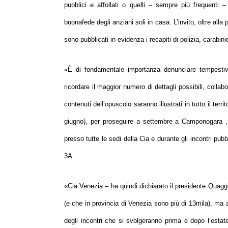
pubblici e affollati o quelli – sempre più frequenti –
buonafede degli anziani soli in casa. L’invito, oltre alla
sono pubblicati in evidenza i recapiti di polizia, carabini
«
È di fondamentale importanza denunciare tempestiva
ricordare il maggior numero di dettagli possibili, collab
contenuti dell’opuscolo saranno illustrati in tutto il ter
giugno), per proseguire a settembre a Camponogara , S
presso tutte le sedi della Cia e durante gli incontri pubb
3A.
«
Cia Venezia –
ha quindi dichiarato il presidente Quag
(e che in provincia di Venezia sono più di 13mila), ma a
degli incontri che si svolgeranno prima e dopo l’estate 