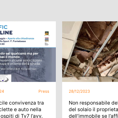
24
Press
28/12/2023
icile convivenza tra
Non responsabile del
lette e auto nella
del solaio il propriet
ospiti di Tv7 l’avv.
dell’immobile se l’aff