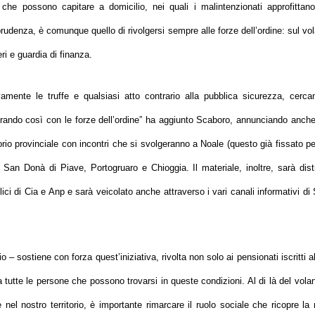
 che possono capitare a domicilio, nei quali i malintenzionati approfittano
 prudenza, è comunque quello di rivolgersi sempre alle forze dell’ordine: sul vo
eri e guardia di finanza.
mente le truffe e qualsiasi atto contrario alla pubblica sicurezza, cerca
orando così con le forze dell’ordine
” ha aggiunto Scaboro, annunciando anche
ritorio provinciale con incontri che si svolgeranno a Noale (questo già fissato pe
an Donà di Piave, Portogruaro e Chioggia. Il materiale, inoltre, sarà distr
lici di Cia e Anp e sarà veicolato anche attraverso i vari canali informativi di
gio –
sostiene con forza quest’iniziativa, rivolta non solo ai pensionati iscritti 
 tutte le persone che possono trovarsi in queste condizioni. Al di là del volan
nel nostro territorio, è importante rimarcare il ruolo sociale che ricopre la 