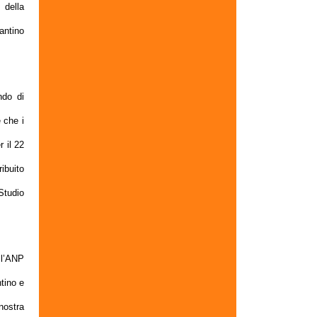
 della
lantino
ndo di
 che i
r il 22
ibuito
 Studio
all’ANP
tino e
nostra