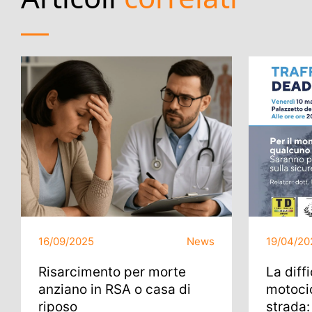
16/09/2025
News
19/04/20
Risarcimento per morte
La diff
anziano in RSA o casa di
motocic
riposo
strada: 