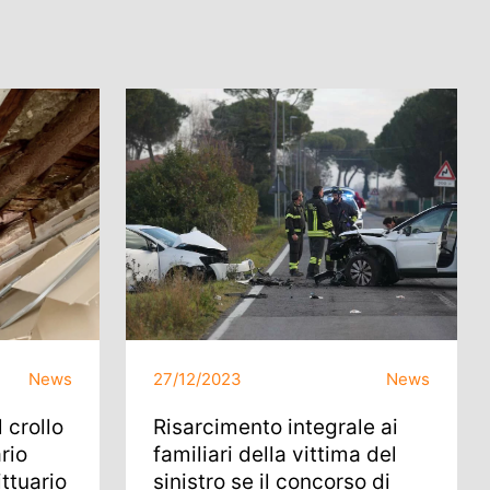
News
27/12/2023
News
 crollo
Risarcimento integrale ai
ario
familiari della vittima del
ittuario
sinistro se il concorso di