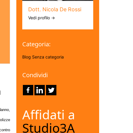
Dott. Nicola De Rossi
Vedi profilo →
Categoria:
Blog
Senza categoria
Condividi
]
Affidati a
 danno,
polizze
Studio3A
 contro