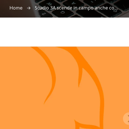
→
Studio 3A scende in campo anche contro le truffe con un opuscolo informativo
Home