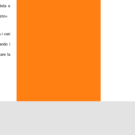
tela e
sto
».
 i vari
ando i
are la