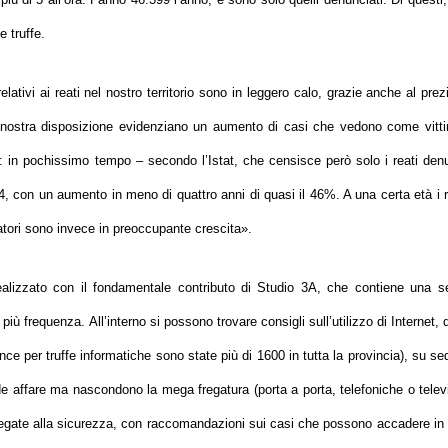
e truffe.
relativi ai reati nel nostro territorio sono in leggero calo, grazie anche al pre
a nostra disposizione evidenziano un aumento di casi che vedono come vitti
 in pochissimo tempo – secondo l’Istat, che censisce però solo i reati denu
14, con un aumento in meno di quattro anni di quasi il 46%. A una certa età i r
ffatori sono invece in preoccupante crescita
».
alizzato con il fondamentale contributo di Studio 3A, che contiene una se
ù frequenza. All’interno si possono trovare consigli sull’utilizzo di Internet,
unce per truffe informatiche sono state più di 1600 in tutta la provincia), su se
e affare ma nascondono la mega fregatura (porta a porta, telefoniche o televi
legate alla sicurezza, con raccomandazioni sui casi che possono accadere in 