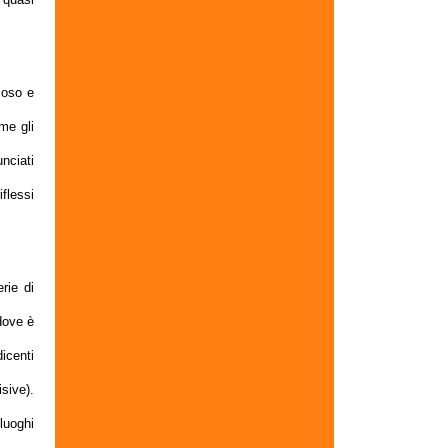
zioso e
me gli
nciati
iflessi
rie di
 dove è
dicenti
sive).
luoghi