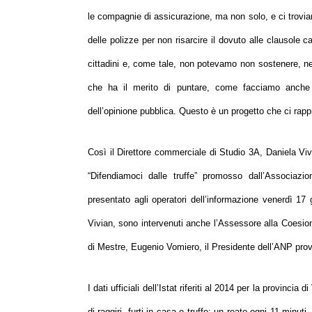
le compagnie di assicurazione, ma non solo, e ci troviamo
delle polizze per non risarcire il dovuto alle clausole c
cittadini e, come tale, non potevamo non sostenere, nell’
che ha il merito di puntare, come facciamo anche no
dell’opinione pubblica. Questo è un progetto che ci rap
Così il Direttore commerciale di Studio 3A, Daniela Vivi
“
Difendiamoci dalle truffe
” promosso dall’Associazion
presentato agli operatori dell’informazione venerdì 17
Vivian, sono intervenuti anche l’Assessore alla Coesio
di Mestre, Eugenio Vomiero, il Presidente dell’ANP pro
I dati ufficiali dell’Istat riferiti al 2014 per la provinci
di raggiri, furti in casa e truffe: un reato ogni 11 minut