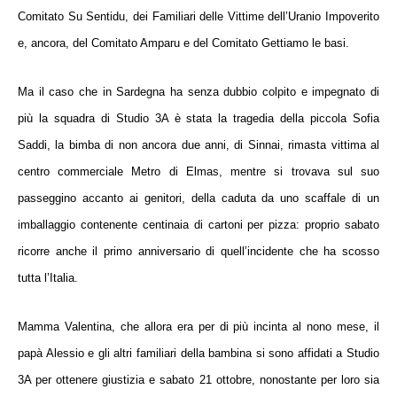
Comitato Su Sentidu, dei Familiari delle Vittime dell’Uranio Impoverito
e, ancora, del Comitato Amparu e del Comitato Gettiamo le basi.
Ma il caso che in Sardegna ha senza dubbio
colpito e impegnato di
più la squadra di Studio 3A
è stata la
tragedia della piccola Sofia
Saddi
, la
bimba di non ancora due anni,
di Sinnai,
rimasta vittima
al
centro commerciale Metro di Elmas
,
mentre si trovava sul suo
passeggino accanto ai genitori,
della caduta da uno scaffale di un
imballaggio
contenente centinaia di cartoni per pizza
:
proprio sabato
ricorre anche il primo anniversario di quell’incidente che ha scosso
tutta l’Italia
.
Mamma Valentina
, che allora era per di più incinta al nono mese,
il
papà Alessio
e gli altri familiari della bambina
si sono affidati a Studio
3A
per ottenere giustizia e
sabato 21 ottobre,
nonostante per loro sia