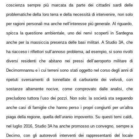
coscienza sempre più marcata da parte dei cittadini sardi delle
problematiche della loro terra
e della necessità di intervenire, non solo
per ragioni personali ma anche nell’interesse più generale. Al riguardo,
spicca la
questione ambientale
, uno dei nervi scoperti in Sardegna
anche per la massiccia presenza delle
basi militari
. A Studio 3A, che
ha riacceso i riflettori sull’annoso problema, ad esempio, si sono rivolti
diversi residenti che abitano
nei pressi dell’aeroporto militare di
Decimomnannu
e i cui terreni sono stati oggetto nel corso degli anni di
ripetuti sversamenti di tonnellate di carburante dei velivoli, con
sostanze altamente nocive, come comprovato dalle analisi, che
precludono tuttora l’uso dei pozzi. Non solo: la società sta seguendo
anche casi di
famiglie che hanno perso i propri congiunti
per un’altra
piaga della regione, quella
dell’uranio impoverito
. Su questi temi caldi,
nel luglio 2016,
Studio 3A ha anche promosso un convegno
, sempre a
Decimo,
c
on gli autorevoli interventi dei rappresentanti del locale