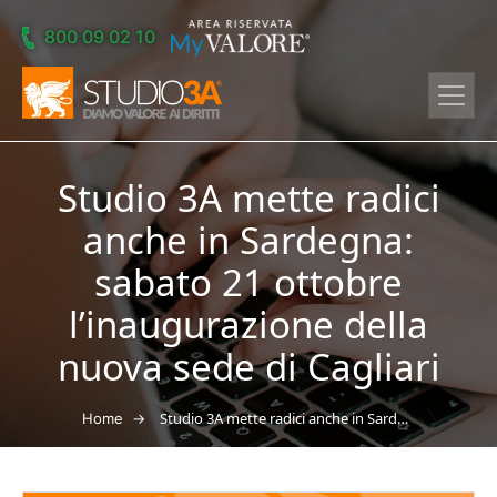
Skip to main content
800 09 02 10
Studio 3A mette radici
anche in Sardegna:
sabato 21 ottobre
l’inaugurazione della
nuova sede di Cagliari
→
Studio 3A mette radici anche in Sardegna: sabato 21 ottobre l’inaugurazione della nuova sede di Cagliari
Home