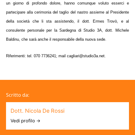
un giorno di profondo dolore,
hanno comunque voluto esserci e
partecipare alla cerimonia del taglio del nastro
assieme al Presidente
della società che li sta assistendo, il
dott.
Ermes Trovò
, e al
consulente personale per la Sardegna di Studio 3A, dott.
Michele
Baldinu
, che sarà anche il
responsabile della nuova sede.
Riferimenti: tel. 070 7736241; mail
cagliari@studio3a.net.
Scritto da:
Dott. Nicola De Rossi
Vedi profilo →