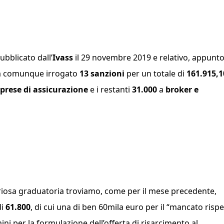
pubblicato dall’
Ivass
il 29 novembre 2019 e relativo, appunto,
 comunque irrogato
13 sanzioni
per un totale di
161.915,1
prese di assicurazione
e i restanti
31.000
a
broker e
oriosa graduatoria troviamo, come per il mese precedente,
di
61.800
, di cui una di ben 60mila euro per il “
mancato rispe
mini per la formulazione dell’offerta di risarcimento al