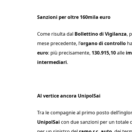
Sanzioni per oltre 160mila euro
Come risulta dal
Bollettino di Vigilanza
, 
mese precedente, l’
organo di controllo
ha
euro
: più precisamente,
130.915,10
alle
im
intermediari
.
Al vertice ancora UnipolSai
Tra le compagnie al primo posto dell’ingl
UnipolSai
con due sanzioni per un totale 
per un sinistro del
ramo r.c. auto
, dei ter