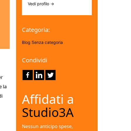
Vedi profilo →
Categoria:
Blog
Senza categoria
Condividi
er
e la
Affidati a
di
Studio3A
Nessun anticipo spese,