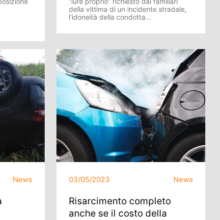
posizione
“iure proprio” richiesto dai familiari
della vittima di un incidente stradale,
è
l’idoneità della condotta...
News
03/05/2023
News
a
Risarcimento completo
anche se il costo della