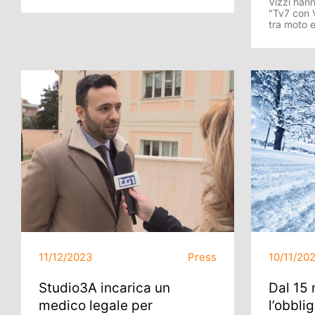
Vizzi hann
"Tv7 con V
tra moto 
11/12/2023
Press
10/11/20
Studio3A incarica un
Dal 15
medico legale per
l’obbli