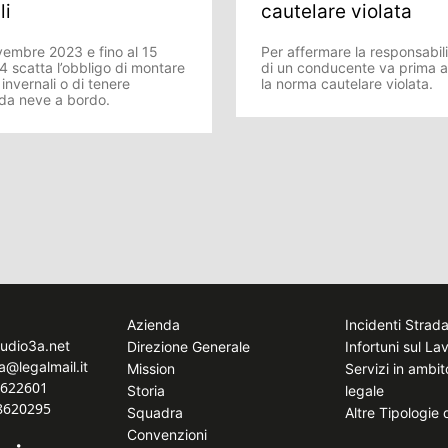
li
cautelare violata
vembre 2023 e fino al 15
Per affermare la responsabil
4 scatta l’obbligo di montare
di un conducente va prima a
nvernali o di tenere
la norma cautelare violata.
 da neve a bordo.
Azienda
Incidenti Strada
tudio3a.net
Direzione Generale
Infortuni sul La
a@legalmail.it
Mission
Servizi in ambi
8622601
Storia
legale
.8620295
Squadra
Altre Tipologie
Convenzioni