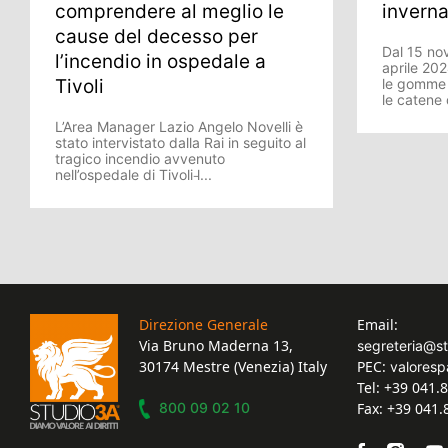
comprendere al meglio le
inverna
cause del decesso per
Dal 15 no
l’incendio in ospedale a
aprile 202
Tivoli
le gomme i
le catene
L’Area Manager Lazio Angelo Novelli è
stato intervistato dalla Rai in seguito al
tragico incendio avvenuto
nell’ospedale di Tivoli l̵...
Direzione Generale
Email:
Via Bruno Maderna 13,
segreteria@s
30174 Mestre (Venezia) Italy
PEC:
valoresp
Tel: +39 041.
800 09 02 10
Fax: +39 041