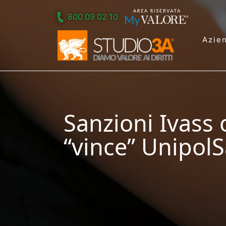
Skip to main content
800 09 02 10
Azie
Sanzioni Ivass 
“vince” UnipolS