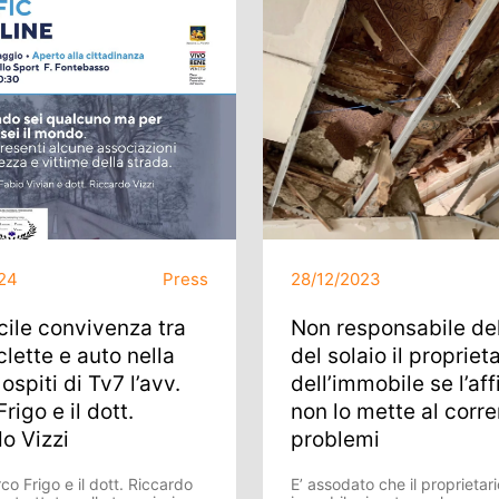
24
Press
28/12/2023
icile convivenza tra
Non responsabile del
lette e auto nella
del solaio il propriet
ospiti di Tv7 l’avv.
dell’immobile se l’aff
rigo e il dott.
non lo mette al corre
o Vizzi
problemi
co Frigo e il dott. Riccardo
E’ assodato che il proprietari