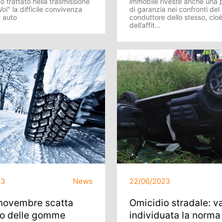
o trattato nella trasmissione
immobile riveste anche una 
oi" la difficile convivenza
di garanzia nei confronti del
e auto
conduttore dello stesso, cio
dell’affit...
23
News
22/06/2023
 novembre scatta
Omicidio stradale: v
go delle gomme
individuata la norma