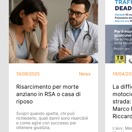
16/09/2025
News
19/04/20
Risarcimento per morte
La diff
anziano in RSA o casa di
motocic
riposo
strada: 
Marco F
Scopri quando spetta, chi può
Riccard
richiederlo, quali danni sono risarcibili
e come agire con successo per
ottenere giustizia.
L'avv. Mar