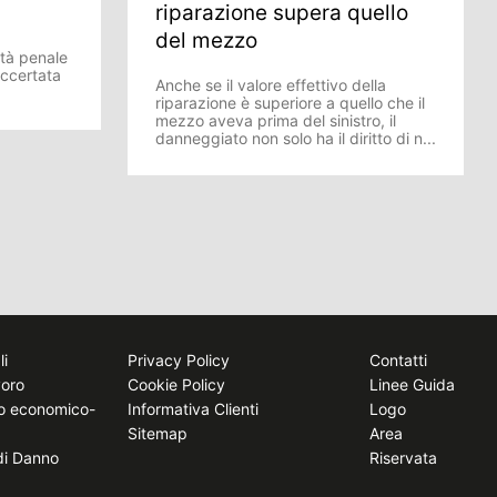
riparazione supera quello
del mezzo
ità penale
ccertata
Anche se il valore effettivo della
riparazione è superiore a quello che il
mezzo aveva prima del sinistro, il
danneggiato non solo ha il diritto di n...
li
Privacy Policy
Contatti
voro
Cookie Policy
Linee Guida
to economico-
Informativa Clienti
Logo
Sitemap
Area
 di Danno
Riservata