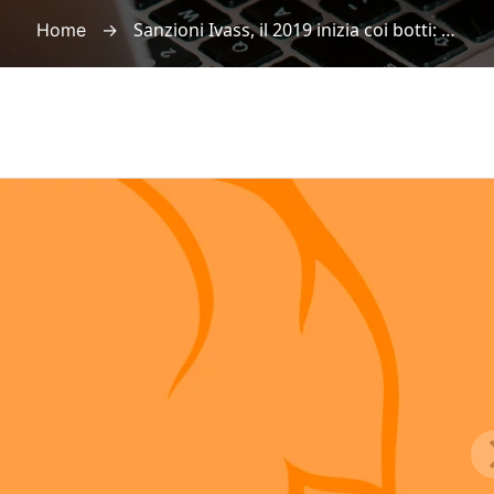
→
Sanzioni Ivass, il 2019 inizia coi botti: a gennaio 1,236 milioni, “vince” Axa
Home