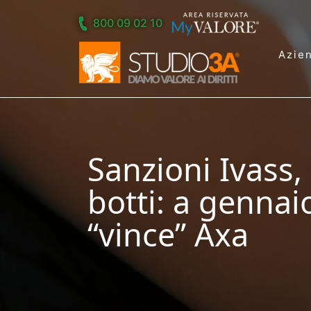
Skip to main content
800 09 02 10
Azie
Sanzioni Ivass, 
botti: a gennai
“vince” Axa