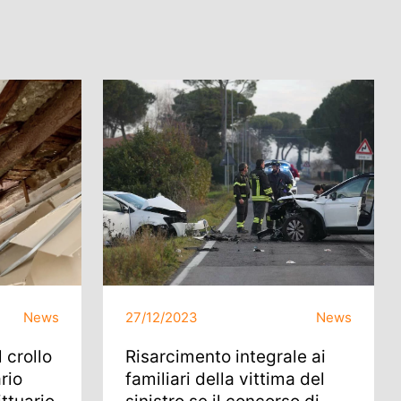
News
27/12/2023
News
 crollo
Risarcimento integrale ai
ario
familiari della vittima del