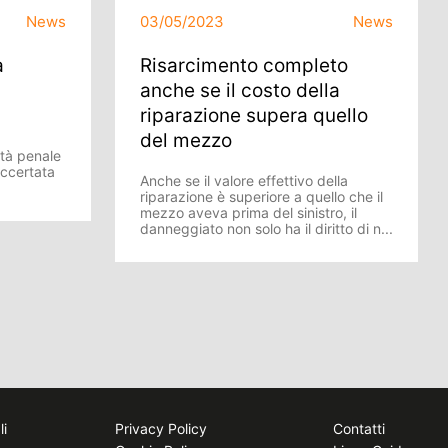
News
03/05/2023
News
a
Risarcimento completo
anche se il costo della
riparazione supera quello
del mezzo
ità penale
ccertata
Anche se il valore effettivo della
riparazione è superiore a quello che il
mezzo aveva prima del sinistro, il
danneggiato non solo ha il diritto di n...
li
Privacy Policy
Contatti