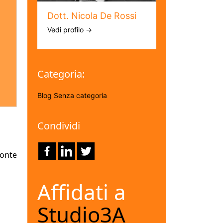
Dott. Nicola De Rossi
Vedi profilo →
Categoria:
Blog
Senza categoria
Condividi
ronte
Affidati a
Studio3A