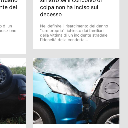
ittuario
sinistro se il concorso di
nte dei
colpa non ha inciso sul
decesso
o di un
Nel definire il risarcimento del danno
posizione
“iure proprio” richiesto dai familiari
della vittima di un incidente stradale,
è
l’idoneità della condotta...