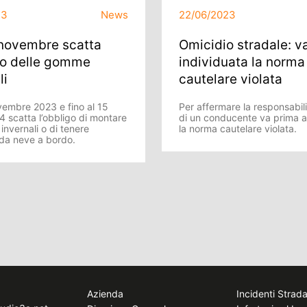
23
News
22/06/2023
 novembre scatta
Omicidio stradale: v
go delle gomme
individuata la norma
li
cautelare violata
vembre 2023 e fino al 15
Per affermare la responsabil
4 scatta l’obbligo di montare
di un conducente va prima a
nvernali o di tenere
la norma cautelare violata.
 da neve a bordo.
Azienda
Incidenti Strada