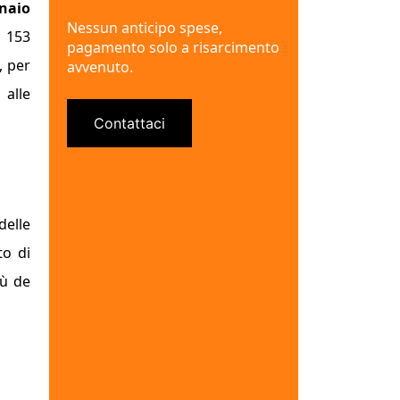
naio
Nessun anticipo spese,
 153
pagamento solo a risarcimento
, per
avvenuto.
 alle
Contattaci
delle
to di
iù de