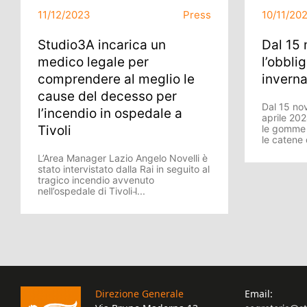
11/12/2023
Press
10/11/20
Studio3A incarica un
Dal 15
medico legale per
l’obbli
comprendere al meglio le
inverna
cause del decesso per
Dal 15 no
l’incendio in ospedale a
aprile 202
Tivoli
le gomme i
le catene
L’Area Manager Lazio Angelo Novelli è
stato intervistato dalla Rai in seguito al
tragico incendio avvenuto
nell’ospedale di Tivoli l̵...
Direzione Generale
Email: