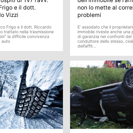
ospiti di Tv7 l’avv.
dell’immobile se l’aff
rigo e il dott.
non lo mette al corre
o Vizzi
problemi
co Frigo e il dott. Riccardo
E’ assodato che il proprietari
o trattato nella trasmissione
immobile riveste anche una 
oi" la difficile convivenza
di garanzia nei confronti del
e auto
conduttore dello stesso, cio
dell’affit...