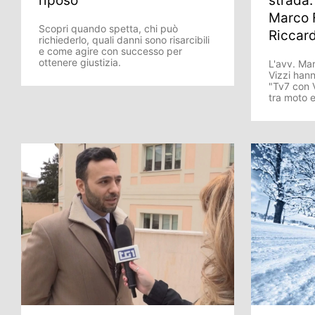
riposo
strada: 
Marco F
Scopri quando spetta, chi può
Riccard
richiederlo, quali danni sono risarcibili
e come agire con successo per
ottenere giustizia.
L'avv. Mar
Vizzi hann
"Tv7 con V
tra moto 