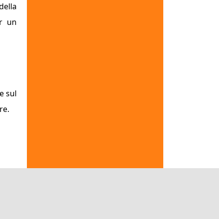
della
er un
e sul
re.