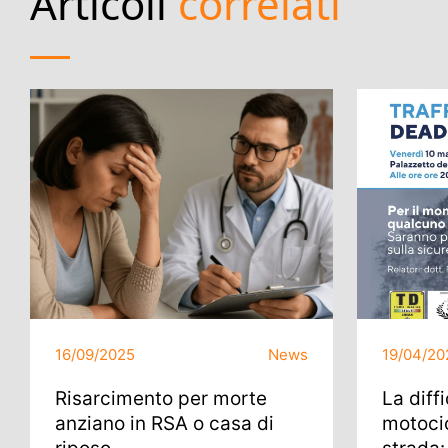
Articoli
correlati
16/09/2025
News
19/04/20
Risarcimento per morte
La diff
anziano in RSA o casa di
motocic