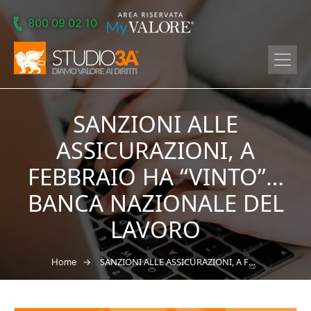
Skip to main content
800 09 02 10
SANZIONI ALLE
ASSICURAZIONI, A
FEBBRAIO HA “VINTO”…
BANCA NAZIONALE DEL
LAVORO
→
SANZIONI ALLE ASSICURAZIONI, A FEBBRAIO HA “VINTO”… BANCA NAZIONALE DEL LAVORO
Home