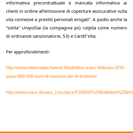
informativa precontrattuale e mancata informativa ai
clienti in ordine all’emissione di coperture assicurative sulla
vita connesse a prestiti personali erogati”
. A podio anche la
“solita” UnipolSai (la compagnia più colpita come numero
di ordinanze sanzionatorie, 53) e Cardif Vita.
Per approfondimenti:
http://www.intermediachannel.it/bollettino-ivass-febbraio-2016-
quasi-800-000-euro-di-sanzioni-per-le-imprese/
http://www.ivass.it/ivass_cms/docs/F20059/%20Bollettino%20di