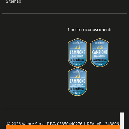
Sitemap
I nostri riconoscimenti:
© 2026
Valore S.p.a. P.IVA 03850440276 | REA: VE - 343806 |