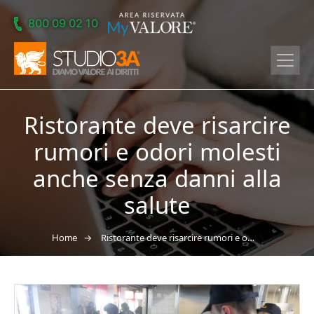
Skip to main content
800 09 02 10
Ristorante deve risarcire
rumori e odori molesti
anche senza danni alla
salute
→
Ristorante deve risarcire rumori e odori molesti anche senza danni alla salute
Home