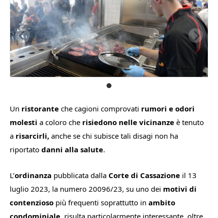
Un
ristorante
che cagioni comprovati
rumori e odori
molesti
a coloro che
risiedono nelle vicinanze
è tenuto
a
risarcirli,
anche se chi subisce tali disagi non ha
riportato
danni alla salute
.
L’
ordinanza
pubblicata dalla
Corte di Cassazione
il 13
luglio 2023, la numero 20096/23, su uno dei
motivi di
contenzioso
più frequenti soprattutto in
ambito
condominiale
, risulta particolarmente interessante, oltre