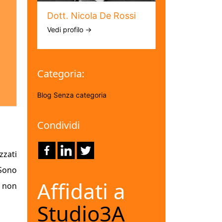
Dott. Nicola De Rossi
Vedi profilo →
Categoria:
Blog
Senza categoria
Condividi
zzati
 Sono
Affidati a
o non
Studio3A