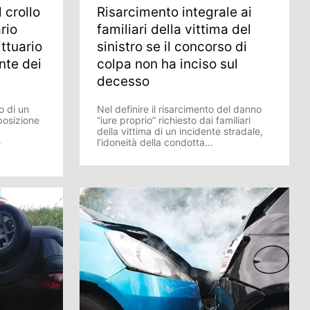
 crollo
Risarcimento integrale ai
ario
familiari della vittima del
ittuario
sinistro se il concorso di
nte dei
colpa non ha inciso sul
decesso
o di un
Nel definire il risarcimento del danno
posizione
“iure proprio” richiesto dai familiari
della vittima di un incidente stradale,
è
l’idoneità della condotta...