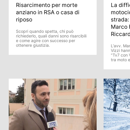
Risarcimento per morte
La diff
anziano in RSA o casa di
motocic
riposo
strada: 
Marco F
Scopri quando spetta, chi può
Riccard
richiederlo, quali danni sono risarcibili
e come agire con successo per
ottenere giustizia.
L'avv. Mar
Vizzi hann
"Tv7 con V
tra moto 