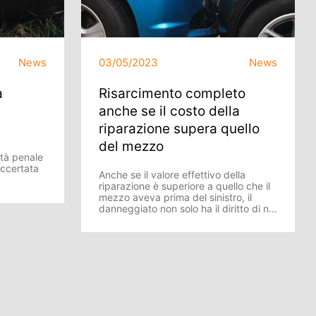
News
03/05/2023
News
a
Risarcimento completo
anche se il costo della
riparazione supera quello
del mezzo
ità penale
ccertata
Anche se il valore effettivo della
riparazione è superiore a quello che il
mezzo aveva prima del sinistro, il
danneggiato non solo ha il diritto di n...