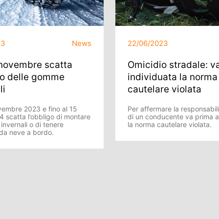
23
News
22/06/2023
 novembre scatta
Omicidio stradale: v
go delle gomme
individuata la norma
li
cautelare violata
vembre 2023 e fino al 15
Per affermare la responsabil
4 scatta l’obbligo di montare
di un conducente va prima a
nvernali o di tenere
la norma cautelare violata.
 da neve a bordo.