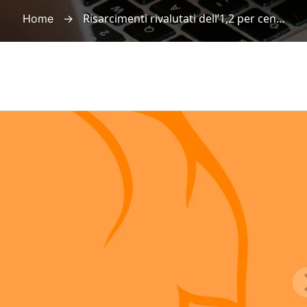
→
Risarcimenti rivalutati dell’1,2 per cento: le novità delle Tabelle di Milano 2018
Home