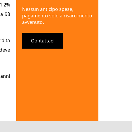
’1,2%
Nessun anticipo spese,
 a 98
pagamento solo a risarcimento
avvenuto.
rdita
Contattaci
 deve
danni