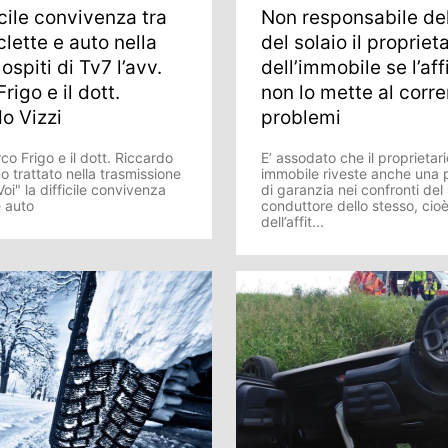
icile convivenza tra
Non responsabile del
lette e auto nella
del solaio il propriet
ospiti di Tv7 l’avv.
dell’immobile se l’aff
rigo e il dott.
non lo mette al corre
o Vizzi
problemi
co Frigo e il dott. Riccardo
E’ assodato che il proprietari
o trattato nella trasmissione
immobile riveste anche una 
oi" la difficile convivenza
di garanzia nei confronti del
e auto
conduttore dello stesso, cio
dell’affit...