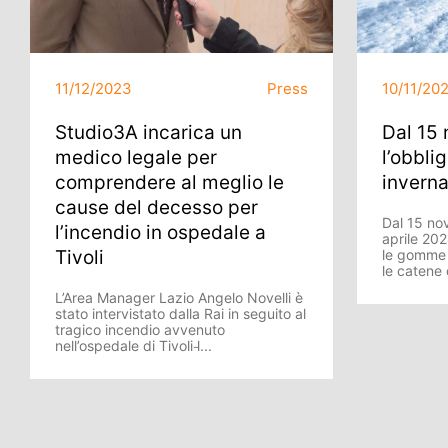
11/12/2023
Press
10/11/20
Studio3A incarica un
Dal 15
medico legale per
l’obbli
comprendere al meglio le
inverna
cause del decesso per
Dal 15 no
l’incendio in ospedale a
aprile 202
Tivoli
le gomme i
le catene
L’Area Manager Lazio Angelo Novelli è
stato intervistato dalla Rai in seguito al
tragico incendio avvenuto
nell’ospedale di Tivoli l̵...