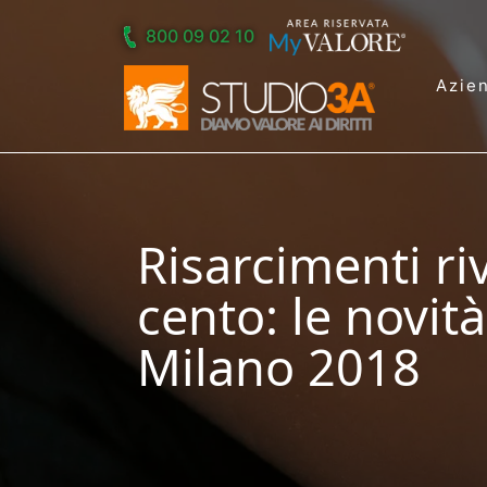
Skip to main content
800 09 02 10
Azie
Risarcimenti riv
cento: le novità
Milano 2018