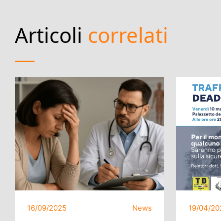
Articoli
correlati
16/09/2025
News
19/04/20