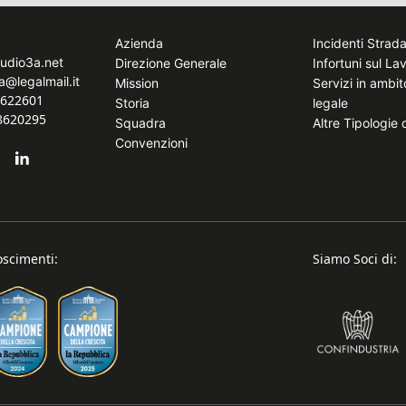
Azienda
Incidenti Strada
tudio3a.net
Direzione Generale
Infortuni sul La
a@legalmail.it
Mission
Servizi in ambi
8622601
Storia
legale
.8620295
Squadra
Altre Tipologie
Convenzioni
oscimenti:
Siamo Soci di: