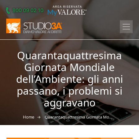
Skip to main content
800 09 02 10
Quarantaquattresima
Giornata Mondiale
dell’Ambiente: gli anni
passano, i problemi si
aggravano
→
Quarantaquattresima Giornata Mondiale dell’Ambiente: gli anni passano, i problemi si aggravano
Home