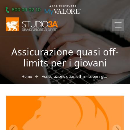
Skip to main content
800 09 02 10
Assicurazione quasi off-
limits per i giovani
→
Assicurazione quasi off-limits per i giovani
Home