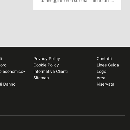
danneggiato non solo ha il diritto di n...
li
Privacy Policy
Contatti
voro
Cookie Policy
Linee Guida
to economico-
Informativa Clienti
Logo
Sitemap
Area
 di Danno
Riservata