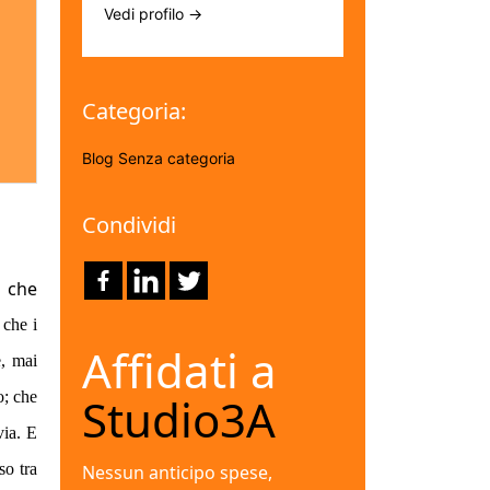
Vedi profilo →
Categoria:
Blog
Senza categoria
Condividi
a che
 che i
Affidati a
e, mai
o; che
Studio3A
via. E
so tra
Nessun anticipo spese,