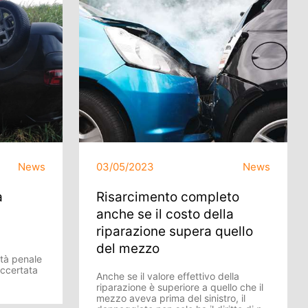
News
03/05/2023
News
a
Risarcimento completo
anche se il costo della
riparazione supera quello
del mezzo
ità penale
ccertata
Anche se il valore effettivo della
riparazione è superiore a quello che il
mezzo aveva prima del sinistro, il