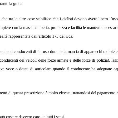
urante la guida.
che tra le altre cose stabilisce che i ciclisti devono avere libero l’uso
mpiere con la massima libertà, prontezza e facilità le manovre necessar
ealtà rappresentata dall’
articolo 173 del Cds.
enerale ai conducenti di far uso durante la marcia di apparecchi radiotele
 conducenti dei veicoli delle forze armate e delle forze di polizia), las
 viva voce o dotati di auricolare quando il conducente ha adeguate ca
petto di questa prescrizione è molto elevata, trattandosi del pagamento 
ò costare davvero caro, in tutti i sensi.