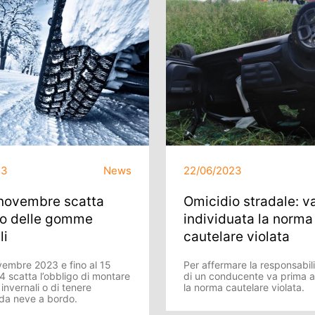
23
News
22/06/2023
 novembre scatta
Omicidio stradale: v
go delle gomme
individuata la norma
li
cautelare violata
vembre 2023 e fino al 15
Per affermare la responsabil
4 scatta l’obbligo di montare
di un conducente va prima a
nvernali o di tenere
la norma cautelare violata.
 da neve a bordo.