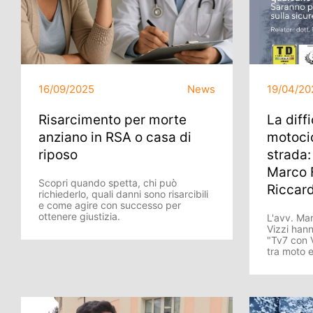
16/09/2025
News
19/04/20
Risarcimento per morte
La diff
anziano in RSA o casa di
motocic
riposo
strada: 
Marco F
Scopri quando spetta, chi può
Riccard
richiederlo, quali danni sono risarcibili
e come agire con successo per
ottenere giustizia.
L'avv. Mar
Vizzi hann
"Tv7 con V
tra moto 