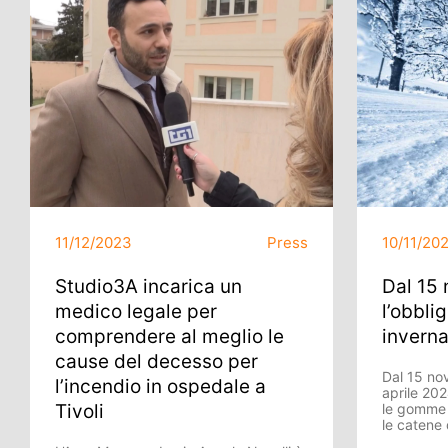
11/12/2023
Press
10/11/20
Studio3A incarica un
Dal 15
medico legale per
l’obbli
comprendere al meglio le
inverna
cause del decesso per
Dal 15 no
l’incendio in ospedale a
aprile 202
Tivoli
le gomme i
le catene