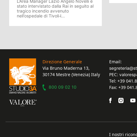
L’Area Manager Lazio Angelo Novelli è
stato intervistato dalla Rai in seguito al
tragico incendio avvenuto
nell’ospedale di Tivoli l̵...
Direzione Generale
Email:
Via Bruno Maderna 13,
segreteria@s
30174 Mestre (Venezia) Italy
PEC:
valoresp
Tel: +39 041.
800 09 02 10
Fax: +39 041
I nostri ricon