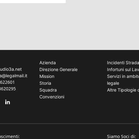
Azienda
Incidenti Strada
tudio3a.net
Direzione Generale
Infortuni sul La
a@legalmail.it
Mission
Servizi in ambi
8622601
Storia
legale
.8620295
Squadra
Altre Tipologie
Convenzioni
oscimenti:
Siamo Soci di: