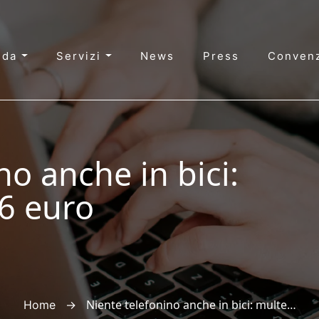
nda
Servizi
News
Press
Convenz
no anche in bici:
46 euro
→
Niente telefonino anche in bici: multe fino a 646 euro
Home