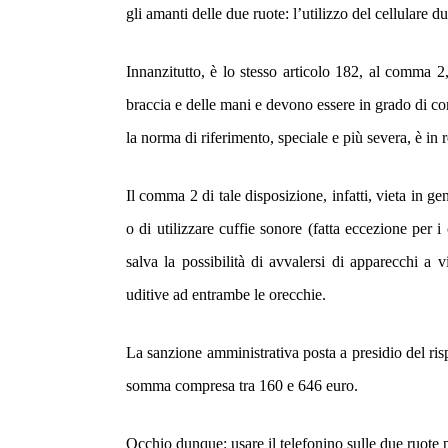
gli amanti delle due ruote: l’utilizzo del cellulare d
Innanzitutto, è lo stesso articolo 182, al comma 2, 
braccia e delle mani e devono essere in grado di co
la norma di riferimento, speciale e più severa, è in r
Il comma 2 di tale disposizione, infatti, vieta in g
o di utilizzare cuffie sonore (fatta eccezione per i
salva la possibilità di avvalersi di apparecchi a
uditive ad entrambe le orecchie.
La sanzione amministrativa posta a presidio del ris
somma compresa tra 160 e 646 euro.
Occhio dunque: usare il telefonino sulle due ruote pu