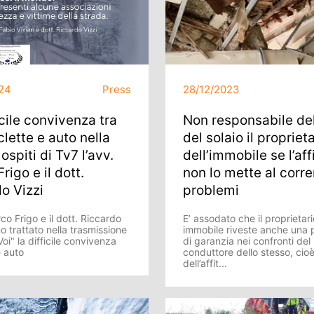
24
Press
28/12/2023
icile convivenza tra
Non responsabile del
lette e auto nella
del solaio il propriet
ospiti di Tv7 l’avv.
dell’immobile se l’aff
rigo e il dott.
non lo mette al corre
o Vizzi
problemi
co Frigo e il dott. Riccardo
E’ assodato che il proprietari
o trattato nella trasmissione
immobile riveste anche una 
oi" la difficile convivenza
di garanzia nei confronti del
e auto
conduttore dello stesso, cio
dell’affit...