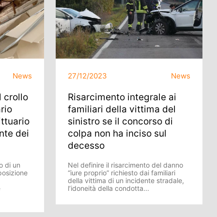
News
27/12/2023
News
 crollo
Risarcimento integrale ai
ario
familiari della vittima del
ittuario
sinistro se il concorso di
nte dei
colpa non ha inciso sul
decesso
o di un
Nel definire il risarcimento del danno
posizione
“iure proprio” richiesto dai familiari
della vittima di un incidente stradale,
è
l’idoneità della condotta...