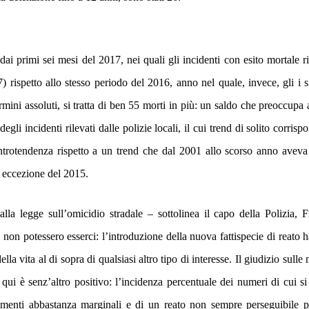
ai primi sei mesi del 2017, nei quali gli incidenti con esito mortale ri
 rispetto allo stesso periodo del 2016, anno nel quale, invece, gli i si
rmini assoluti, si tratta di ben 55 morti in più: un saldo che preoccupa
li incidenti rilevati dalle polizie locali, il cui trend di solito corrisp
ontrotendenza rispetto a un trend che dal 2001 allo scorso anno aveva
a eccezione del 2015.
alla legge sull’omicidio stradale
– sottolinea il capo della Polizia, 
 non potessero esserci: l’introduzione della nuova fattispecie di reato 
ella vita al di sopra di qualsiasi altro tipo di interesse. Il giudizio sulle
i è senz’altro positivo: l’incidenza percentuale dei numeri di cui si
rtamenti abbastanza marginali e di un reato non sempre perseguibile 