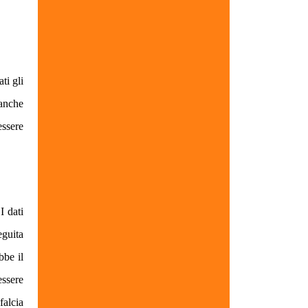
ti gli
anche
essere
I dati
eguita
bbe il
ssere
falcia