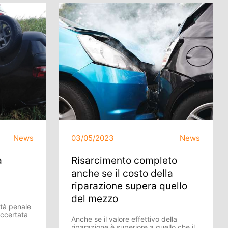
News
03/05/2023
News
a
Risarcimento completo
anche se il costo della
riparazione supera quello
del mezzo
ità penale
ccertata
Anche se il valore effettivo della
riparazione è superiore a quello che il