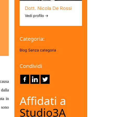
Dott. Nicola De Rossi
Vedi profilo →
Categoria:
Blog
Senza categoria
Condividi
 causa
 dalla
Affidati a
ata in
e sono
Studio3A