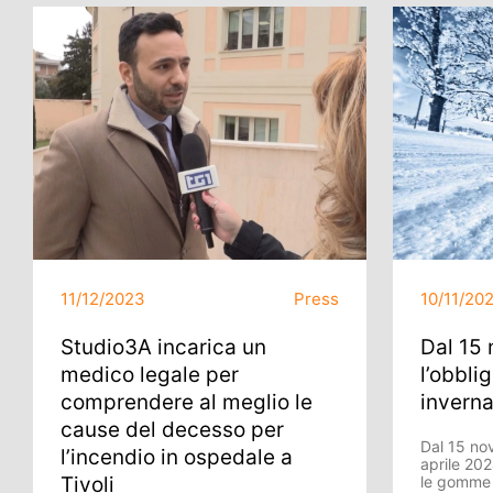
11/12/2023
Press
10/11/20
Studio3A incarica un
Dal 15
medico legale per
l’obbli
comprendere al meglio le
inverna
cause del decesso per
Dal 15 no
l’incendio in ospedale a
aprile 202
Tivoli
le gomme i