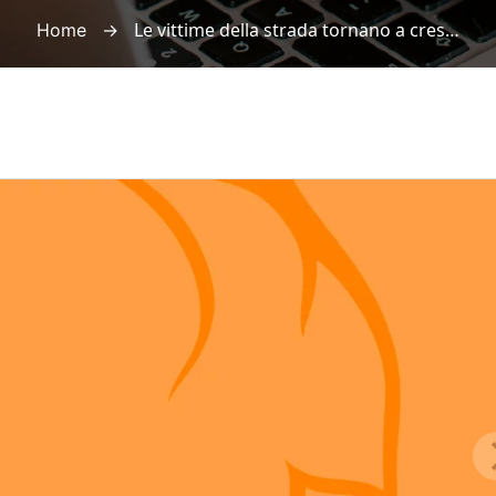
→
Le vittime della strada tornano a crescere: i preoccupanti dati diffusi dalla Polizia di Stato
Home