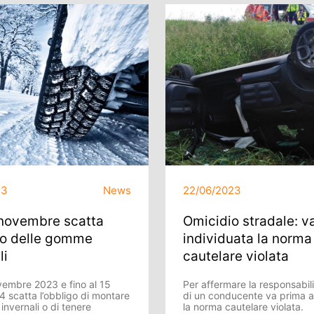
23
News
22/06/2023
 novembre scatta
Omicidio stradale: v
go delle gomme
individuata la norma
li
cautelare violata
vembre 2023 e fino al 15
Per affermare la responsabil
4 scatta l’obbligo di montare
di un conducente va prima a
nvernali o di tenere
la norma cautelare violata.