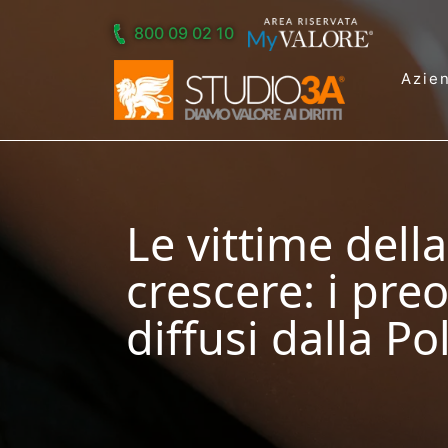
Skip to main content
800 09 02 10
Azie
Le vittime dell
crescere: i pre
diffusi dalla Pol