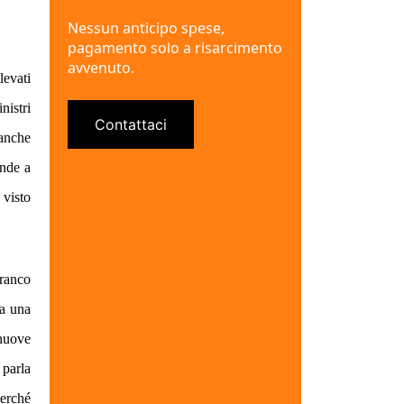
Nessun anticipo spese,
pagamento solo a risarcimento
avvenuto.
levati
nistri
Contattaci
 anche
onde a
 visto
Franco
ha una
 nuove
 parla
perché