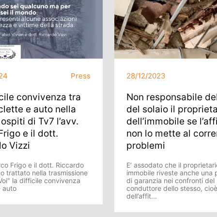
24
Press
28/12/2023
icile convivenza tra
Non responsabile del
lette e auto nella
del solaio il propriet
ospiti di Tv7 l’avv.
dell’immobile se l’aff
rigo e il dott.
non lo mette al corre
o Vizzi
problemi
co Frigo e il dott. Riccardo
E’ assodato che il proprietari
o trattato nella trasmissione
immobile riveste anche una 
oi" la difficile convivenza
di garanzia nei confronti del
e auto
conduttore dello stesso, cio
dell’affit...