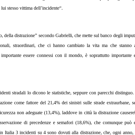
lui stesso vittima dell’incidente
“.
o, della distrazione
” secondo Gabrielli, che mette sul banco degli imputa
ionali, straordinari, che ci hanno cambiato la vita ma che stanno 
è importante essere connessi con il mondo, è soprattutto importante 
enti stradali lo dicono le statistiche, seppure con parecchi distinguo. 
trazione come fattore del 21,4% dei sinistri sulle strade extraurbane, s
sicurezza non adeguate (13,4%), laddove in città la distrazione causere
 osservazione di precedenze e semafori (18,6%), che comunque può e
in Italia 3 incidenti su 4 sono dovuti alla distrazione, che, ogni anno, 