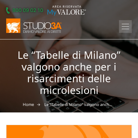
Skip to main content
800 09 02 10
Le “Tabelle di Milano”
valgono anche per i
risarcimenti delle
microlesioni
→
Le “Tabelle di Milano” valgono anche per i risarcimenti delle microlesioni
Home