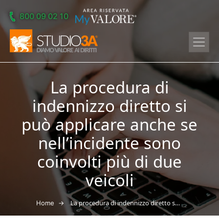
Skip to main content
800 09 02 10
La procedura di
indennizzo diretto si
può applicare anche se
nell’incidente sono
coinvolti più di due
veicoli
→
La procedura di indennizzo diretto si può applicare anche se nell’incidente sono coinvolti più di due veicoli
Home