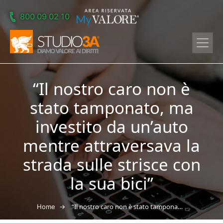
Skip to main content
800 09 02 10
“Il nostro caro non è
stato tamponato, ma
investito da un’auto
mentre attraversava la
strada sulle strisce con
la sua bici”
→
“Il nostro caro non è stato tamponato, ma investito da un’auto mentre attraversava la strada sulle strisce con la sua bici”
Home