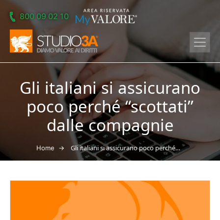
Skip to main content
800 09 02 10
Gli italiani si assicurano
poco perché “scottati”
dalle compagnie
→
Gli italiani si assicurano poco perché “scottati” dalle compagnie
Home