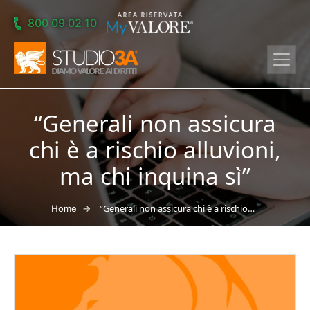
Skip to main content
800 09 02 10
“Generali non assicura
chi è a rischio alluvioni,
ma chi inquina sì”
→
“Generali non assicura chi è a rischio alluvioni, ma chi inquina sì”
Home