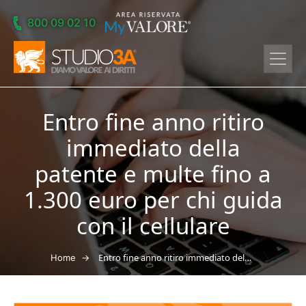
Skip to main content
800 09 02 10
Entro fine anno ritiro
immediato della
patente e multe fino a
1.300 euro per chi guida
con il cellulare
→
Entro fine anno ritiro immediato della patente e multe fino a 1.300 euro per chi guida con il cellulare
Home