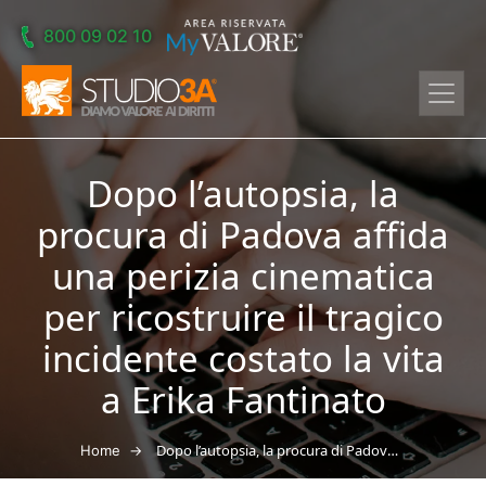
Skip to main content
800 09 02 10
Dopo l’autopsia, la
procura di Padova affida
una perizia cinematica
per ricostruire il tragico
incidente costato la vita
a Erika Fantinato
→
Dopo l’autopsia, la procura di Padova affida una perizia cinematica per ricostruire il tragico incidente costato la vita a Erika Fantinato
Home