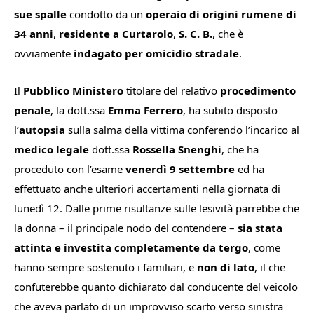
sue spalle
condotto da un
operaio di origini rumene di
34 anni
,
residente a Curtarolo
,
S. C. B.
, che è
ovviamente
indagato per omicidio stradale
.
Il
Pubblico Ministero
titolare del relativo
procedimento
penale
, la dott.ssa
Emma Ferrero
, ha subito disposto
l’
autopsia
sulla salma della vittima conferendo l’incarico al
medico legale
dott.ssa
Rossella Snenghi
, che ha
proceduto con l’esame
venerdì 9 settembre
ed ha
effettuato anche ulteriori accertamenti nella giornata di
lunedì 12. Dalle prime risultanze sulle lesività parrebbe che
la donna – il principale nodo del contendere –
sia stata
attinta e investita completamente da tergo
, come
hanno sempre sostenuto i familiari, e
non di lato
, il che
confuterebbe quanto dichiarato dal conducente del veicolo
che aveva parlato di un improvviso scarto verso sinistra