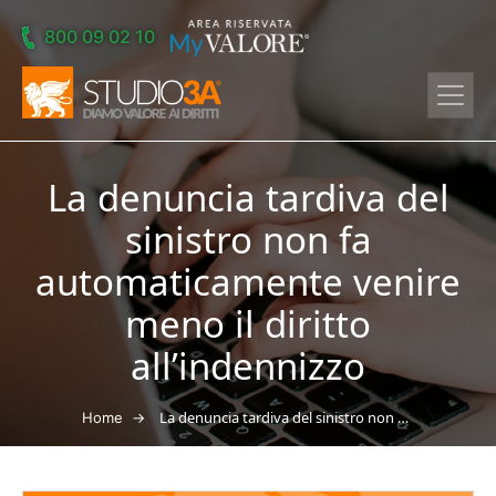
Skip to main content
800 09 02 10
La denuncia tardiva del
sinistro non fa
automaticamente venire
meno il diritto
all’indennizzo
→
La denuncia tardiva del sinistro non fa automaticamente venire meno il diritto all’indennizzo
Home