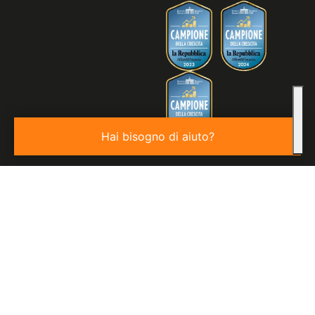
Hai bisogno di aiuto?
© 2026
Valore S.p.a. P.IVA 03850440276 | REA: VE - 343806 |
Capitale Sociale €100.000,00 I.V.