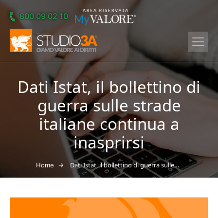
Skip to main content
800 09 02 10
Dati Istat, il bollettino di
guerra sulle strade
italiane continua a
inasprirsi
→
Dati Istat, il bollettino di guerra sulle strade italiane continua a inasprirsi
Home