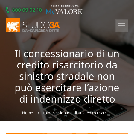
Skip to main content
800 09 02 10
Il concessionario di un
credito risarcitorio da
sinistro stradale non
può esercitare l’azione
di indennizzo diretto
→
Il concessionario di un credito risarcitorio da sinistro stradale non può esercitare l’azione di indennizzo diretto
Home