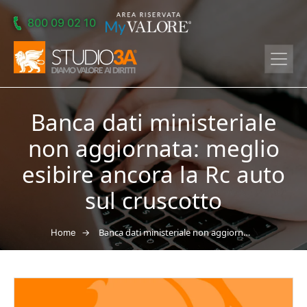
Skip to main content
800 09 02 10
Banca dati ministeriale
non aggiornata: meglio
esibire ancora la Rc auto
sul cruscotto
→
Banca dati ministeriale non aggiornata: meglio esibire ancora la Rc auto sul cruscotto
Home