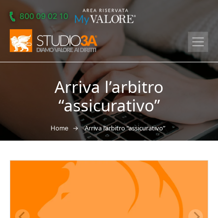
Skip to main content
800 09 02 10
Arriva l’arbitro
“assicurativo”
→
Arriva l’arbitro “assicurativo”
Home