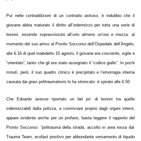
Pur nelle
contraddizioni di un
contratto astruso
,
è indubbio
che il
giovane
abbia maturato il diritto all’indennizzo per tutta una serie di
lesioni
, essendo sopravvissuto all’urto almeno un’ora e mezza: al
momento del suo arrivo al
Pronto Soccorso dell’Ospedale dell’Angelo
,
alle 6.16 di quel maledetto 10 agosto,
il giovane era cosciente, vigile e
“orientato”
, tanto che gli era stato assegnato il “
codice giallo
”.
In pochi
minuti, però, il suo quadro clinico è precipitato
e l’emorragia interna
causata dai gravi politraumatismi lo ha stroncato:
è spirato alle 6.50
.
Che
Edoardo avesse riportato un bel po’ di lesioni
tra quelle
indennizzabili dalla polizza, a cominciare proprio dagli organi interni
,
appare evidente
anche per un profano, basta leggere il rapporto del
Pronto Soccorso: “
politrauma della strada, accolto in area rossa dal
Trauma Team, ecofast positivo per abbondante versamento di liquido