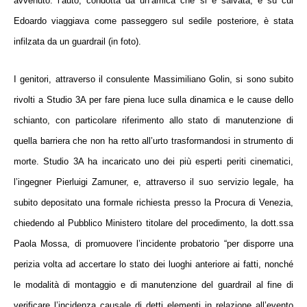
avvenuto:
l’auto, condotta da un’amica che si è salvata, e su cui
Edoardo viaggiava come passeggero sul sedile posteriore, è stata
infilzata da un guardrail (in foto).
I genitori, attraverso il consulente
Massimiliano Golin
, si sono subito
rivolti a
Studio 3A
per fare
piena luce sulla dinamica e le cause dello
schianto
, con particolare riferimento allo stato di manutenzione di
quella barriera
che non ha retto all’urto trasformandosi in strumento di
morte.
Studio 3A
ha
incaricato
uno dei più esperti
periti cinematici
,
l’ingegner
Pierluigi Zamuner
, e, attraverso il suo servizio legale, ha
subito
depositato una formale richiesta presso la Procura di Venezia
,
chiedendo al Pubblico Ministero titolare del procedimento, la dott.ssa
Paola Mossa, di promuovere l’incidente probatorio
“
per disporre una
perizia volta ad accertare lo stato dei luoghi anteriore ai fatti, nonché
le modalità di montaggio e di manutenzione del guardrail al fine di
verificare l’incidenza causale di detti elementi in relazione all’evento