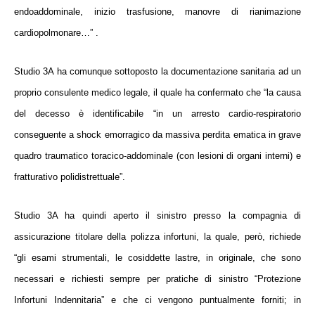
endoaddominale, inizio trasfusione, manovre di rianimazione
cardiopolmonare…”
.
Studio 3A ha comunque sottoposto la documentazione sanitaria ad un
proprio consulente medico legale
, il quale ha confermato che “
la causa
del decesso è identificabile “in un arresto cardio-respiratorio
conseguente a shock emorragico da massiva perdita ematica in grave
quadro traumatico toracico-addominale (con lesioni di organi interni) e
fratturativo polidistrettuale
”.
Studio 3A ha quindi aperto il sinistro presso la compagnia di
assicurazione titolare della polizza infortuni
, la quale, però,
richiede
“
gli esami strumentali, le cosiddette lastre, in originale, che sono
necessari e richiesti sempre per pratiche di sinistro “Protezione
Infortuni Indennitaria”
e che ci vengono puntualmente forniti; in