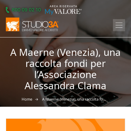
Skip to main content
800 09 02 10
A Maerne (Venezia), una
raccolta fondi per
l’Associazione
Alessandra Clama
→
A Maerne (Venezia), una raccolta fondi per l’Associazione Alessandra Clama
Home