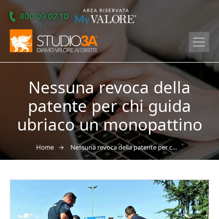
Skip to main content
800 09 02 10
Nessuna revoca della
patente per chi guida
ubriaco un monopattino
→
Nessuna revoca della patente per chi guida ubriaco un monopattino
Home