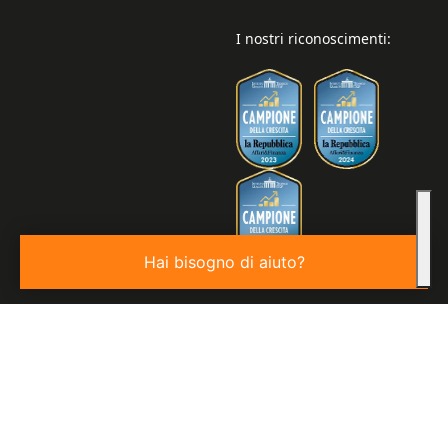
I nostri riconoscimenti:
Hai bisogno di aiuto?
© 2026
Valore S.p.a. P.IVA 03850440276 | REA: VE - 343806 |
Capitale Sociale €100.000,00 I.V.