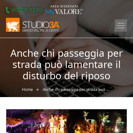
Skip to main content
800 09 02 10
Anche chi passeggia per
strada può lamentare il
disturbo del riposo
→
Anche chi passeggia per strada può lamentare il disturbo del riposo
Home