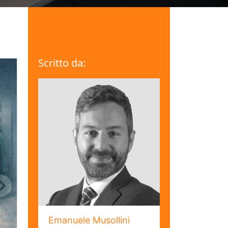
Scritto da:
Emanuele Musollini