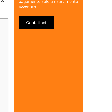
no,
pagamento solo a risarcimento
avvenuto.
Contattaci