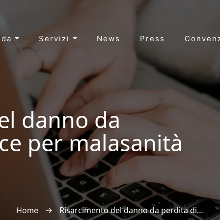
nda
Servizi
News
Press
Convenz
el danno da
nce per malasanità
→
Risarcimento del danno da perdita di chance per malasanità
Home