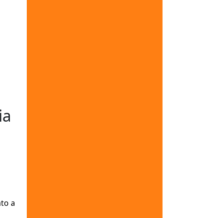
ia
ato a