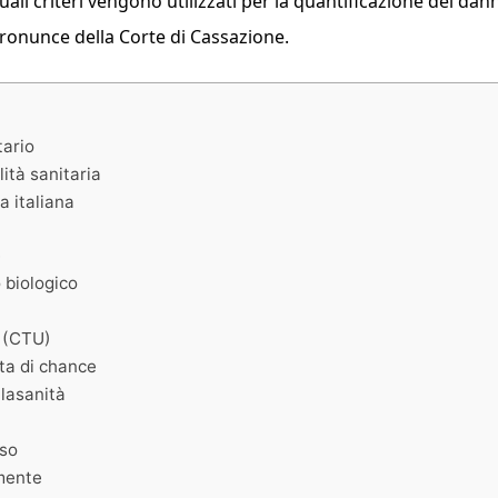
uali criteri vengono utilizzati per la quantificazione del dan
 pronunce della Corte di Cassazione.
tario
ità sanitaria
a italiana
e
 biologico
o (CTU)
ita di chance
alasanità
sso
mente