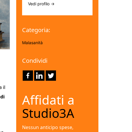
Vedi profilo →
Categoria:
Malasanità
Condividi
 il
Affidati a
 di
Studio3A
Nessun anticipo spese,