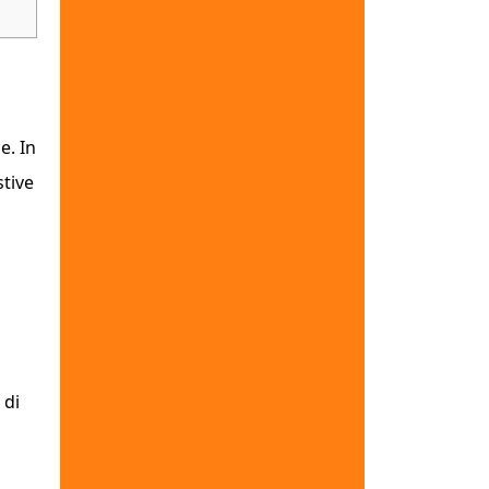
e. In
stive
 di