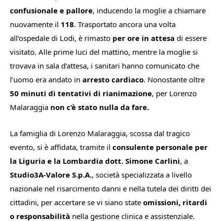
confusionale e pallore
, inducendo la moglie a chiamare
nuovamente il
118
. Trasportato ancora una volta
all’ospedale di Lodi, è rimasto
per ore in attesa
di essere
visitato. Alle prime luci del mattino, mentre la moglie si
trovava in sala d’attesa, i sanitari hanno comunicato che
l’uomo era andato in
arresto cardiaco
. Nonostante oltre
50 minuti di tentativi di rianimazione
, per Lorenzo
Malaraggia
non c’è stato nulla da fare.
La famiglia di Lorenzo Malaraggia, scossa dal tragico
evento, si è affidata, tramite il
consulente personale per
la Liguria e la Lombardia dott. Simone Carlini
, a
Studio3A-Valore S.p.A.
, società specializzata a livello
nazionale nel risarcimento danni e nella tutela dei diritti dei
cittadini, per accertare se vi siano state
omissioni, ritardi
o responsabilità
nella gestione clinica e assistenziale.