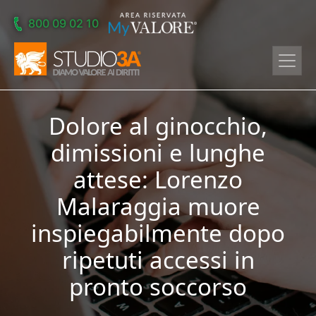
Skip to main content
800 09 02 10
Dolore al ginocchio,
dimissioni e lunghe
attese: Lorenzo
Malaraggia muore
inspiegabilmente dopo
ripetuti accessi in
pronto soccorso