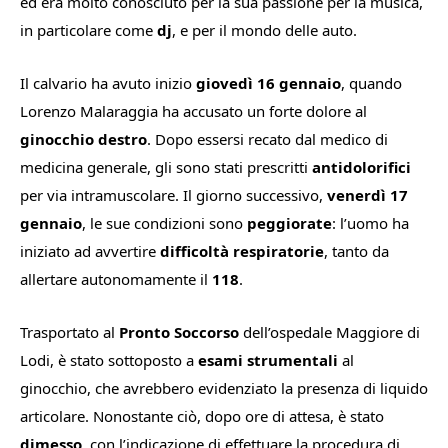
ed era molto conosciuto per la sua passione per la musica,
in particolare come
dj
, e per il mondo delle auto.
Il calvario ha avuto inizio
giovedì 16 gennaio
, quando
Lorenzo Malaraggia ha accusato un forte dolore al
ginocchio destro
. Dopo essersi recato dal medico di
medicina generale, gli sono stati prescritti
antidolorifici
per via intramuscolare. Il giorno successivo,
venerdì 17
gennaio
, le sue condizioni sono
peggiorate
: l’uomo ha
iniziato ad avvertire
difficoltà respiratorie
, tanto da
allertare autonomamente il
118
.
Trasportato al
Pronto Soccorso
dell’ospedale Maggiore di
Lodi, è stato sottoposto a
esami strumentali
al
ginocchio, che avrebbero evidenziato la presenza di liquido
articolare. Nonostante ciò, dopo ore di attesa, è stato
dimesso
, con l’indicazione di effettuare la procedura di