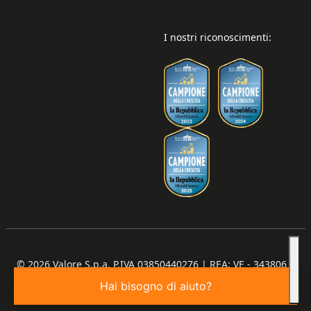
I nostri riconoscimenti:
© 2026
Valore S.p.a. P.IVA 03850440276 | REA: VE - 343806 |
Capitale Sociale €100.000,00 I.V.
Hai bisogno di aiuto?