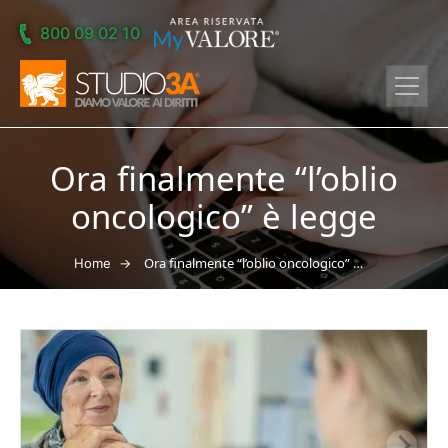
Skip to main content
800 09 02 10
Ora finalmente “l’oblio
oncologico” è legge
→
Ora finalmente “l’oblio oncologico” è legge
Home