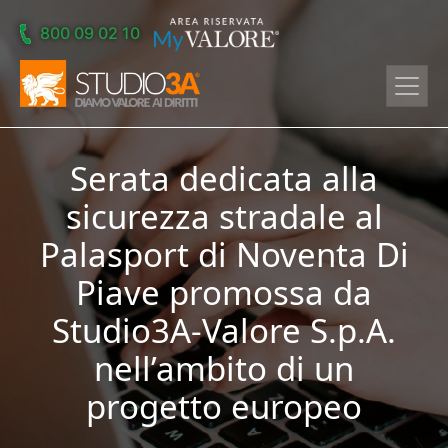
Skip to main content
800 09 02 10
Serata dedicata alla
sicurezza stradale al
Palasport di Noventa Di
Piave promossa da
Studio3A-Valore S.p.A.
nell’ambito di un
progetto europeo