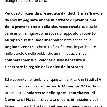
piangere un proprio caro.
Per questo
l’azienda presieduta dal dott. Ermes Trovò
è
da anni
impegnata anche in attività di promozione
della prevenzione e della sicurezza stradale
, e tra le
varie azioni al riguardo ha sposato l’apposito
progetto
europeo
“
Traffic Deadline
” patrocinato anche dalla
Regione Veneto
e che mira far riflettere, in particolare
nelle scuole e nelle pubbliche amministrazioni, sui
comportamenti al volante
e sulla
necessità di
rispettare le regole del Codice della Strada
.
Ed è appunto nell’ambito di questa iniziativa che
Studio3A
organizza e propone per
venerdì 10 maggio 2024
, dalle
ore
20.30
, al
palazzetto dello sport “Fontebasso” di
Noventa di Piave
, una
serata di sensibilizzazione sul
tema
rivolta a
tutta la cittadinanza
,
giovani
in primis, e