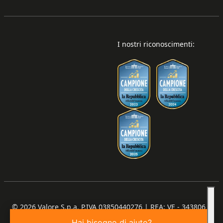
I nostri riconoscimenti:
© 2026
Valore S.p.a. P.IVA 03850440276 | REA: VE - 343806 |
Capitale Sociale €100.000,00 I.V.
Hai bisogno di aiuto?