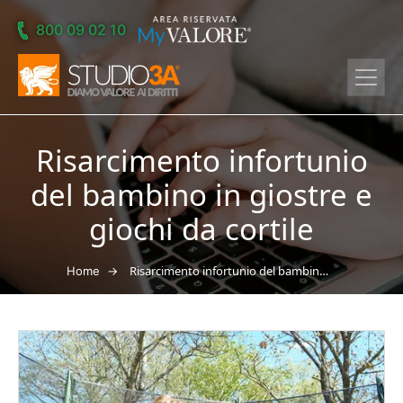
Skip to main content
800 09 02 10
Risarcimento infortunio
del bambino in giostre e
giochi da cortile
→
Risarcimento infortunio del bambino in giostre e giochi da cortile
Home