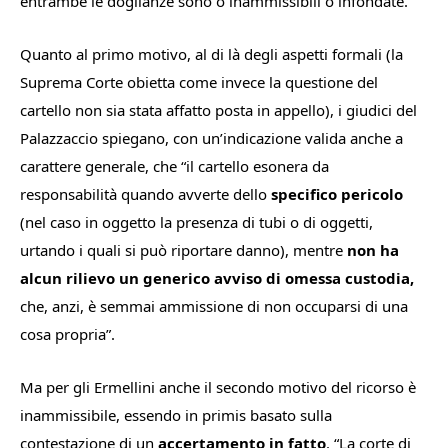
entrambe le doglianze sono o inammissibili o infondate.
Quanto al primo motivo, al di là degli aspetti formali (la
Suprema Corte obietta come invece la questione del
cartello non sia stata affatto posta in appello), i giudici del
Palazzaccio spiegano, con un’indicazione valida anche a
carattere generale, che “
il
cartello esonera da
responsabilità quando avverte dello
specifico pericolo
(nel caso in oggetto la presenza di tubi o di oggetti,
urtando i quali si può riportare danno), mentre
non ha
alcun rilievo un generico avviso di omessa custodia,
che, anzi, è semmai ammissione di non occuparsi di una
cosa propria
”.
Ma per gli Ermellini anche il secondo motivo del ricorso è
inammissibile, essendo in primis basato sulla
contestazione di un
accertamento in fatto
. “
La corte di