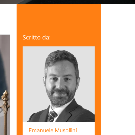
Scritto da:
Emanuele Musollini