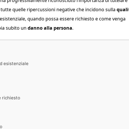
na ha progressivamente riconosciuto l’importanza di tutelare
e tutte quelle ripercussioni negative che incidono sulla
quali
 esistenziale, quando possa essere richiesto e come venga
bia subito un
danno alla persona
.
d esistenziale
 richiesto
no