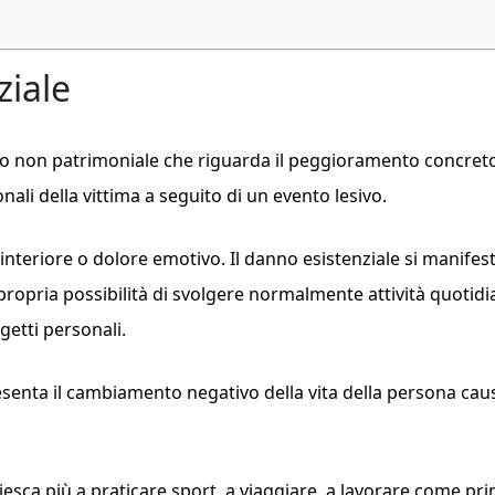
ziale
o non patrimoniale che riguarda il peggioramento concret
onali della vittima a seguito di un evento lesivo.
interiore o dolore emotivo. Il danno esistenziale si manifes
opria possibilità di svolgere normalmente attività quotidi
ogetti personali.
resenta il cambiamento negativo della vita della persona cau
esca più a praticare sport, a viaggiare, a lavorare come pr