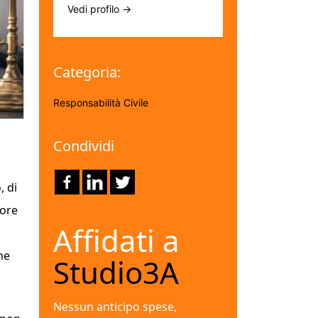
Vedi profilo →
Categoria:
Responsabilità Civile
Condividi
, di
lore
Affidati a
he
Studio3A
Nessun anticipo spese,