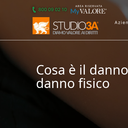
Skip to main content
800 09 02 10
Azie
Cosa è il danno
danno fisico