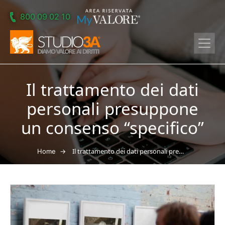
Skip to main content
800 09 02 10
Il trattamento dei dati
personali presuppone
un consenso “specifico”
→
Il trattamento dei dati personali presuppone un consenso “specifico”
Home