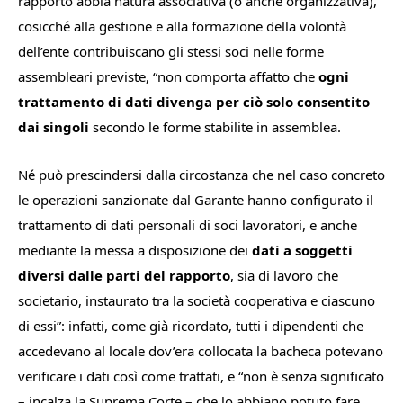
rapporto abbia natura associativa (o anche organizzativa),
cosicché alla gestione e alla formazione della volontà
dell’ente contribuiscano gli stessi soci nelle forme
assembleari previste, “
non comporta affatto che
ogni
trattamento di dati divenga per ciò solo consentito
dai singoli
secondo le forme stabilite in assemblea.
Né
può
prescindersi
dalla
circostanza
che
nel
caso
concreto
le operazioni sanzionate dal Garante hanno configurato il
trattamento di dati personali di soci lavoratori, e anche
mediante la messa a disposizione dei
dati a soggetti
diversi dalle parti del rapporto
, sia di lavoro che
societario, instaurato tra la società cooperativa e ciascuno
di
ess
i”: infatti, come già ricordato,
tutti i dipendenti che
accedevano al locale dov’era collocata la bacheca
potevano
verificare i dati così come
trattati, e “
non
è
senza
significato
– incalza la Suprema Corte –
che
lo
abbiano
potuto
fare