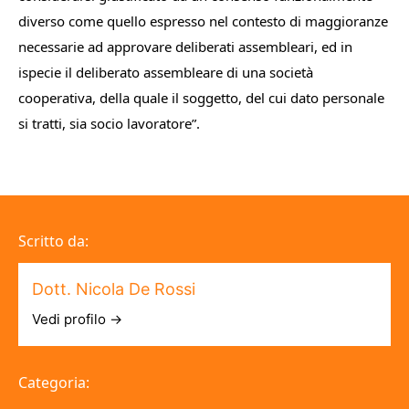
diverso come quello espresso nel contesto di maggioranze
necessarie
ad
approvare
deliberati
assembleari,
ed in
ispecie il deliberato assembleare di una società
cooperativa, della quale il soggetto, del cui dato personale
si tratti, sia socio
lavorator
e
”.
Scritto da:
Dott. Nicola De Rossi
Vedi profilo →
Categoria: