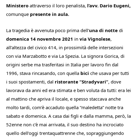
Ministero
attraverso il loro penalista,
l’avv. Dario Eugeni,
comunque
presente in aula.
La tragedia è avvenuta poco prima dell’
una di notte
di
domenica 14 novembre 2021
in
via Vignolese
,
all’altezza del civico 414, in prossimità delle intersezioni
con via Marzabotto e via La Spezia. La signora Gorica, di
origini serbe ma trasferitasi in Italia per lavoro fin dal
1996, stava rincasando, con quella
bici
che usava per tutti
i suoi spostamenti, dal
ristorante “Stradyvari”
, dove
lavorava da anni ed era stimata e ben voluta da tutti: era lei
al mattino che apriva il locale, e spesso staccava anche
molto tardi, com’è accaduto quella “maledetta” notte tra
sabato e domenica. A casa dai figli e dalla mamma, però, la
52enne non c’è mai arrivata, il suo destino ha incrociato
quello dell’oggi trentaquattrenne che, sopraggiungendo