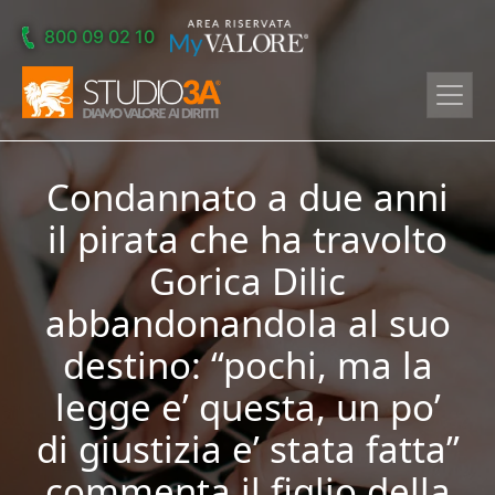
Skip to main content
800 09 02 10
Condannato a due anni
il pirata che ha travolto
Gorica Dilic
abbandonandola al suo
destino: “pochi, ma la
legge e’ questa, un po’
di giustizia e’ stata fatta”
commenta il figlio della