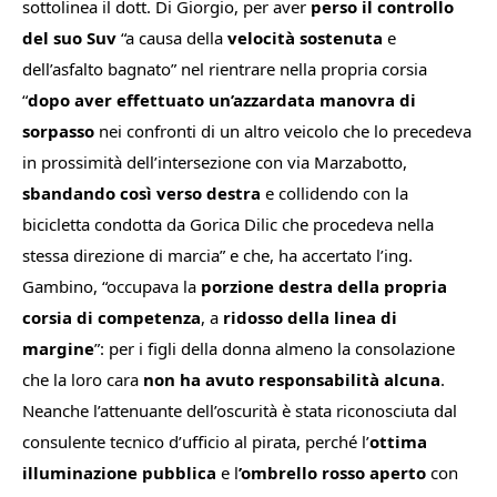
sottolinea il dott. Di Giorgio, per aver
perso il controllo
del suo Suv
“
a causa della
velocità sostenuta
e
dell’asfalto bagnato
” nel rientrare nella propria corsia
“
dopo aver effettuato un’azzardata manovra di
sorpasso
nei confronti di un altro veicolo che lo precedeva
in prossimità dell’intersezione con via Marzabotto,
sbandando così verso destra
e collidendo con la
bicicletta condotta da Gorica Dilic che procedeva nella
stessa direzione di marcia
” e che, ha accertato l’ing.
Gambino,
“occupava la
porzione destra della propria
corsia di competenza
, a
ridosso della linea di
margine
”
: per i figli della donna almeno la consolazione
che la loro cara
non ha avuto responsabilità alcuna
.
Neanche l’attenuante dell’oscurità è stata riconosciuta dal
consulente tecnico d’ufficio al pirata, perché l’
ottima
illuminazione pubblica
e l
’ombrello rosso aperto
con