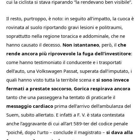
cui la ciclista si stava riparando “
la rendevano ben visibile
”.
Il resto, purtroppo, è noto: in seguito all’impatto, la cuoca è
rovinata al suolo riportando gravi lesioni e politraumi,
soprattutto nella regione toracica e addominale, che ne
hanno causato il decesso.
Non istantaneo
, però, il
che
rende ancora più riprovevole la fuga dell’investitore
:
come hanno testimoniato il conducente e i trasportati
dell’auto, una Volkswagen Passat, superata dall’imputato, i
quali hanno visto tutta la terribile scena e
si sono invece
fermati a prestate soccorso
,
Gorica respirava ancora
tanto che una passeggera ha tentato di praticarle il
messaggio cardiaco
prima dell’arrivo dell’ambulanza del
Suem, subito allertato. E infatti a F. V. è stata contestata
anche l’aggravante di cui all’art 589-ter del codice penale
“
poiché, dopo l’urto
– conclude il magistrato –
si dava alla