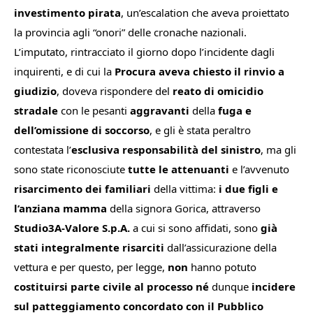
investimento pirata
, un’escalation che aveva proiettato
la provincia agli “onori” delle cronache nazionali.
L’imputato, rintracciato il giorno dopo l’incidente dagli
inquirenti, e di cui la
Procura aveva chiesto il rinvio a
giudizio
, doveva rispondere del
reato di omicidio
stradale
con le pesanti
aggravanti
della
fuga e
dell’omissione di soccorso
, e gli è stata peraltro
contestata l’
esclusiva responsabilità del sinistro
, ma gli
sono state riconosciute
tutte le attenuanti
e l’avvenuto
risarcimento dei familiari
della vittima:
i due figli e
l’anziana mamma
della signora Gorica, attraverso
Studio3A-Valore S.p.A.
a cui si sono affidati, sono
già
stati integralmente risarciti
dall’assicurazione della
vettura e per questo, per legge,
non
hanno potuto
costituirsi parte civile al processo né
dunque
incidere
sul patteggiamento concordato con il Pubblico