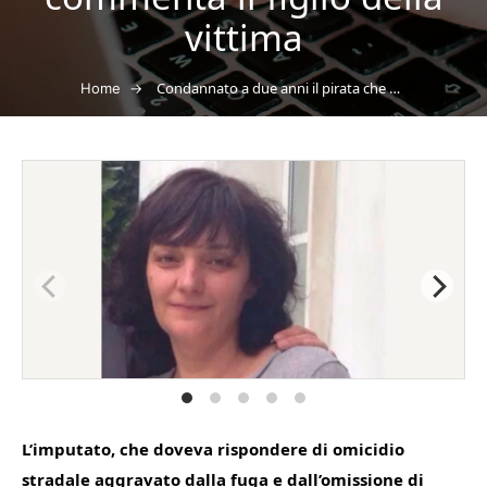
vittima
→
Condannato a due anni il pirata che ha travolto Gorica Dilic abbandonandola al suo destino: “pochi, ma la legge e’ questa, un po’ di giustizia e’ stata fatta” commenta il figlio della vittima
Home
L’imputato, che doveva rispondere di omicidio
stradale aggravato dalla fuga e dall’omissione di