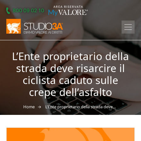
Skip to main content
800 09 02 10
L’Ente proprietario della
strada deve risarcire il
ciclista caduto sulle
crepe dell’asfalto
→
L’Ente proprietario della strada deve risarcire il ciclista caduto sulle crepe dell’asfalto
Home