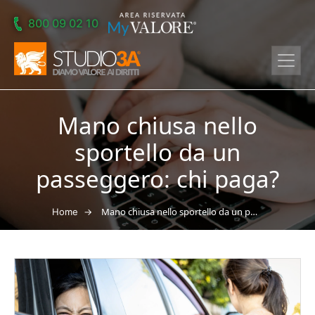
Skip to main content
800 09 02 10
Mano chiusa nello
sportello da un
passeggero: chi paga?
→
Mano chiusa nello sportello da un passeggero: chi paga?
Home