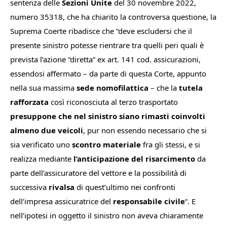
sentenza delle
Sezioni Unite
del 30 novembre 2022,
numero 35318, che ha chiarito la controversa questione, la
Suprema Coerte ribadisce che “
deve escludersi che il
presente sinistro potesse rientrare tra quelli peri quali è
prevista l’azione “diretta” ex art. 141 cod. assicurazioni,
essendosi affermato
–
da parte di questa Corte, appunto
nella sua massima
sede nomofilattica
–
che la
tutela
rafforzata
così riconosciuta al terzo trasportato
presuppone che nel sinistro siano rimasti coinvolti
almeno due veicoli
, pur non essendo necessario che si
sia verificato uno
scontro materiale
fra gli stessi, e si
realizza mediante
l’anticipazione del risarcimento
da
parte dell’assicuratore del vettore e la possibilità di
successiva
rivalsa
di quest’ultimo nei confronti
dell’impresa assicuratrice del
responsabile civile
“. E
nell’ipotesi in oggetto il sinistro non aveva chiaramente