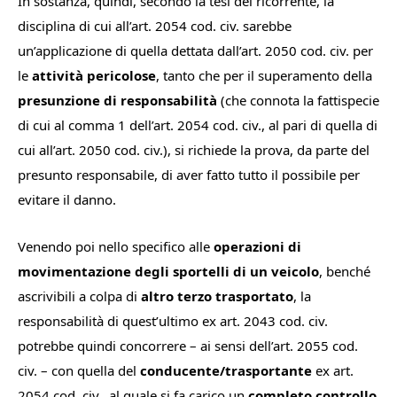
In sostanza, quindi, secondo la tesi del ricorrente, la
disciplina di cui all’art. 2054 cod. civ. sarebbe
un’applicazione di quella dettata dall’art. 2050 cod. civ. per
le
attività pericolose
, tanto che per il superamento della
presunzione di responsabilità
(che connota la fattispecie
di cui al comma 1 dell’art. 2054 cod. civ., al pari di quella di
cui all’art. 2050 cod. civ.), si richiede la prova, da parte del
presunto responsabile, di aver fatto tutto il possibile per
evitare il danno.
Venendo poi nello specifico alle
operazioni di
movimentazione degli sportelli di un veicolo
, benché
ascrivibili a colpa di
altro terzo trasportato
, la
responsabilità di quest’ultimo ex art. 2043 cod. civ.
potrebbe quindi concorrere – ai sensi dell’art. 2055 cod.
civ. – con quella del
conducente/trasportante
ex art.
2054 cod. civ., al quale si fa carico un
completo controllo