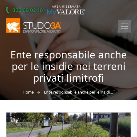
Skip to main content
800 09 02 10
Ente responsabile anche
per le insidie nei terreni
privati limitrofi
→
Ente responsabile anche per le insidie nei terreni privati limitrofi
Home