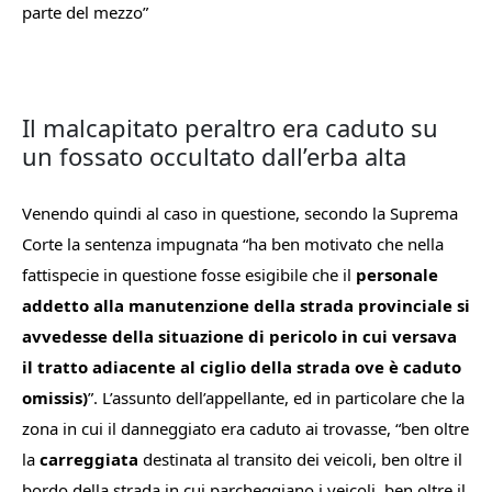
parte
del
mezzo”
Il malcapitato peraltro era caduto su
un fossato occultato dall’erba alta
Venendo quindi al caso in questione, secondo la Suprema
Corte la sentenza impugnata “
ha ben motivato che nella
fattispecie in questione fosse esigibile che il
personale
addetto alla manutenzione della strada provinciale
si
avvedesse della situazione di pericolo in cui versava
il tratto adiacente al ciglio della strada ove è caduto
omissis)
”. L’assunto dell’appellante, ed in particolare che la
zona in cui il danneggiato era caduto ai trovasse, “
ben
oltre
la
carreggiata
destinata
al
transito
dei
veicoli,
ben
oltre
il
bordo
della
strada
in
cui
parcheggiano
i
veicoli,
ben
oltre
il