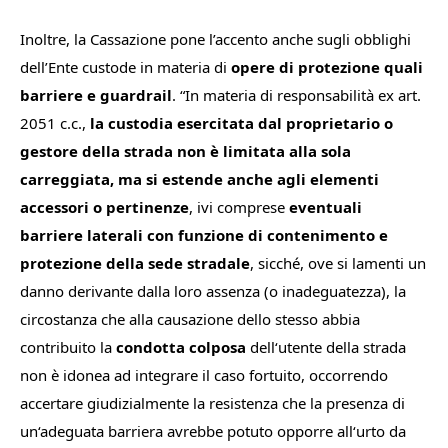
Inoltre, la Cassazione pone l’accento anche sugli obblighi
dell’Ente custode in materia di
opere di protezione quali
barriere e guardrail
.
“In
materia
di
responsabilità
ex
art.
2051
c.c.,
la
custodia
esercitata
dal
proprietario
o
gestore
della
strada
non
è
limitata
alla
sola
carreggiata,
ma
si
estende
anche
agli
elementi
accessori
o
pertinenze
,
ivi
comprese
eventuali
barriere
laterali
con
funzione
di
contenimento
e
protezione
della
sede
stradale
,
sicché,
ove
si
lamenti
un
danno
derivante
dalla
loro
assenza
(o
inadeguatezza),
la
circostanza
che
alla
causazione
dello
stesso
abbia
contribuito
la
condotta
colposa
dell
‘
utente
della
strada
non
è
idonea
ad
integrare
il
caso
fortuito,
occorrendo
accertare
giudizialmente
la
resistenza
che
la
presenza
di
un
‘
adeguata
barriera
avrebbe
potuto
opporre
all
‘
urto
da