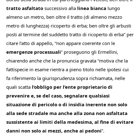
tratto
asfaltato
successivo
alla
linea
bianca
lungo
almeno
un
metro,
ben
oltre
il
tratto
(di
almeno
mezzo
metro
di
lunghezza)
ricoperto
di
erba;
ben
oltre
gli
arbusti
posti
al
termine
del
suddetto
tratto
di
ricoperto
di
erba
” per
citare l’atto di appello, “
non appare coerente con le
emergenze processuali
” proseguono gli Ermellini,
chiarendo anche che la pronuncia gravata “
motiva che la
fattispecie in esame rientra a pieno titolo nelle ipotesi cui
fa riferimento la giurisprudenza sopra richiamata, nelle
quali scatta
l’obbligo per l’ente proprietario di
prevenire e, se del caso, segnalare qualsiasi
situazione di pericolo o di insidia inerente non solo
alla sede stradale ma anche alla zona non asfaltata
sussistente ai limiti della medesima, al fine di evitare
danni non solo ai mezzi, anche ai pedoni
”.