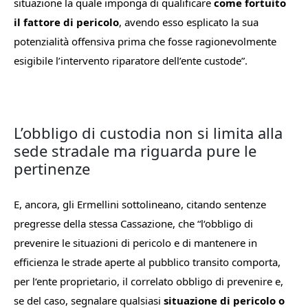
situazione la quale imponga di qualificare
come fortuito
il fattore di pericolo
, avendo esso esplicato la sua
potenzialità offensiva prima che fosse ragionevolmente
esigibile l’intervento riparatore dell’ente custode
”.
L’obbligo di custodia non si limita alla
sede stradale ma riguarda pure le
pertinenze
E, ancora, gli Ermellini sottolineano, citando sentenze
pregresse della stessa Cassazione, che “
l
‘
obbligo
di
prevenire
le
situazioni
di
pericolo
e
di
mantenere
in
efficienza
le
strade
aperte
al
pubblico
transito
comporta,
per
l
‘
ente
proprietario,
il
correlato
obbligo
di
prevenire
e,
se
del
caso,
segnalare
qualsiasi
situazione
di
pericolo
o