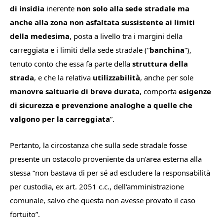
di
insidia
inerente
non
solo
alla
sede
stradale
ma
anche
alla
zona
non
asfaltata
sussistente
ai
limiti
della
medesima
,
posta
a
livello
tra
i
margini
della
carreggiata
e
i
limiti
della
sede
stradale
(
“
banchina
“
),
tenuto
conto
che
essa
fa
parte
della
struttura
della
strada
,
e
che
la
relativa
utilizzabilità
,
anche
per
sole
manovre
saltuarie
di
breve
durata
,
comporta
esigenze
di
sicurezza
e
prevenzione
analoghe
a
quelle
che
valgono
per
la
carreggiata
”.
Pertanto, la circostanza che sulla sede stradale fosse
presente un ostacolo proveniente da un’area esterna alla
stessa “
non
bastava
di per sé ad escludere la responsabilità
per custodia
,
ex
art.
2051
c.c.,
dell
‘
amministrazione
comunale,
salvo
che
questa
non
avesse
provato
il
caso
fortuito
”.