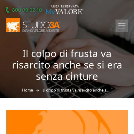
Skip to main content
800 09 02 10
Il colpo di frusta va
risarcito anche se si era
senza cinture
→
Il colpo di frusta va risarcito anche se si era senza cinture
Home