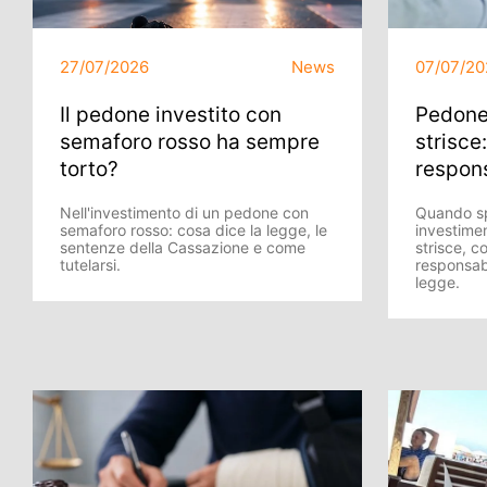
27/07/2026
News
07/07/20
Il pedone investito con
Pedone 
semaforo rosso ha sempre
strisce
torto?
respons
Nell'investimento di un pedone con
Quando sp
semaforo rosso: cosa dice la legge, le
investimen
sentenze della Cassazione e come
strisce, c
tutelarsi.
responsab
legge.