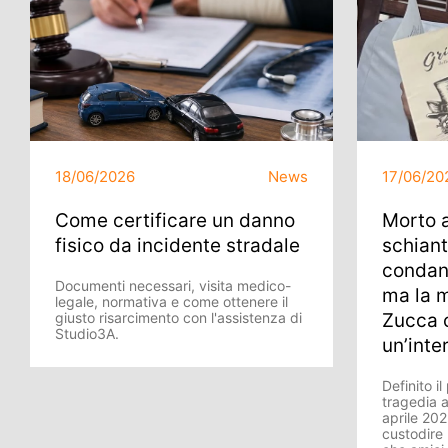
18/06/2026
News
17/06/20
Come certificare un danno
Morto a
fisico da incidente stradale
schiant
condann
Documenti necessari, visita medico-
ma la 
legale, normativa e come ottenere il
giusto risarcimento con l'assistenza di
Zucca c
Studio3A.
un’inte
Definito i
tragedia a
aprile 202
custodire