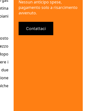
l gas
Nessun anticipo spese,
pagamento solo a risarcimento
etina
avvenuto.
piani
Contattaci
posto
rezzo
 dopo
ere i
n due
zione
alche